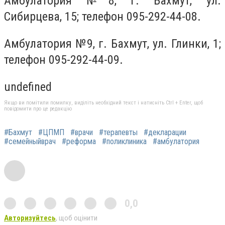
Амбулатория №8, г. Бахмут, ул.
Сибирцева, 15; телефон 095-292-44-08.
Амбулатория №9, г. Бахмут, ул. Глинки, 1;
телефон 095-292-44-09.
undefined
Якщо ви помітили помилку, виділіть необхідний текст і натисніть Ctrl + Enter, щоб
повідомити про це редакцію
#Бахмут
#ЦПМП
#врачи
#терапевты
#декларации
#семейныйврач
#реформа
#поликлиника
#амбулатория
0,0
Авторизуйтесь
, щоб оцінити