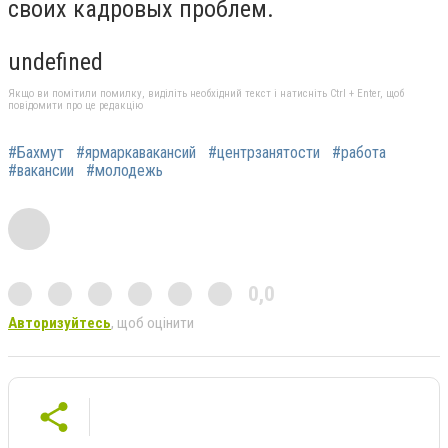
своих кадровых проблем.
undefined
Якщо ви помітили помилку, виділіть необхідний текст і натисніть Ctrl + Enter, щоб
повідомити про це редакцію
#Бахмут
#ярмаркавакансий
#центрзанятости
#работа
#вакансии
#молодежь
0,0
Авторизуйтесь
, щоб оцінити