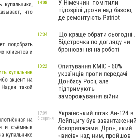
У Німеччині помітили
14:08
 купальники,
підозрілі дрони над базою,
азывает, что
де ремонтують Patriot
Що краще обрати сьогодні .
12:34
Відстрочка по догляду чи
ет подобрать
бронювання на роботі
их клиентов и
Опитування КМІС - 60%
10:22
ить купальник
українців проти передачі
ибо акцент на
Донбасу Росії, але
 Надев такой
підтримують
заморожування війни
Український літак Ан-124 в
17:09
6 серпня
плотнённая на
Лейпцигу був завантажений
ки и съёмные
боєприпасами. Дрон, який
на купальнике
«висів» над ним, пройшов