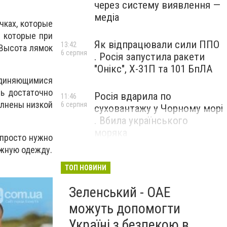
через систему виявлення —
медіа
чках, которые
 которые при
Як відпрацювали сили ППО
13:42
 Высота лямок
6 серпня
. Росія запустила ракети
"Онікс", Х-31П та 101 БпЛА
единяющимися
ь достаточно
Росія вдарила по
11:46
олнены низкой
6 серпня
суховантажу у Чорному морі
. Вбила українського
моряка
 просто нужно
яжную одежду.
ТОП НОВИНИ
Зеленський - ОАЕ
можуть допомогти
Україні з безпекою в