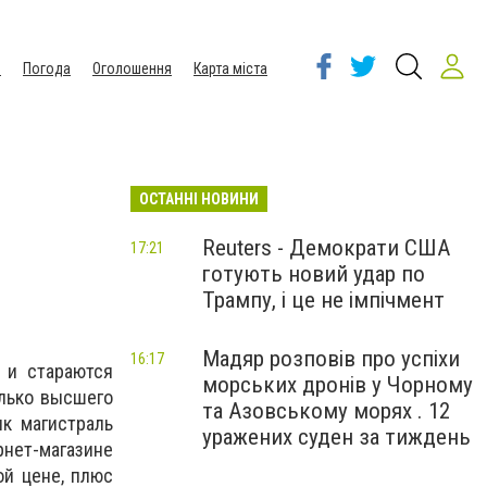
ы
Погода
Оголошення
Карта міста
ОСТАННІ НОВИНИ
Reuters - Демократи США
17:21
готують новий удар по
Трампу, і це не імпічмент
Мадяр розповів про успіхи
16:17
 и стараются
морських дронів у Чорному
олько высшего
та Азовському морях . 12
ик магистраль
уражених суден за тиждень
нет-магазине
ой цене, плюс