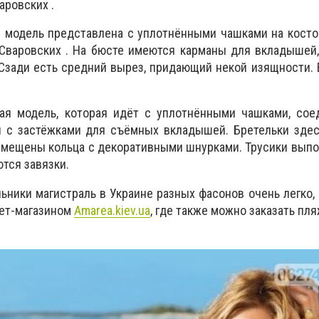
аровских .
я модель представлена с уплотнёнными чашками на косто
Сваровских . На бюсте имеются карманы для вкладышей,
Сзади есть средний вырез, придающий некой изящности.
ая модель, которая идёт с уплотнёнными чашками, со
 с застёжками для съёмных вкладышей. Бретельки здес
размещены кольца с декоративными шнурками. Трусики вып
ются завязки.
льники магистраль в Украине разных фасонов очень легко,
нет-магазином
Amarea.kiev.ua
, где также можно заказать пл