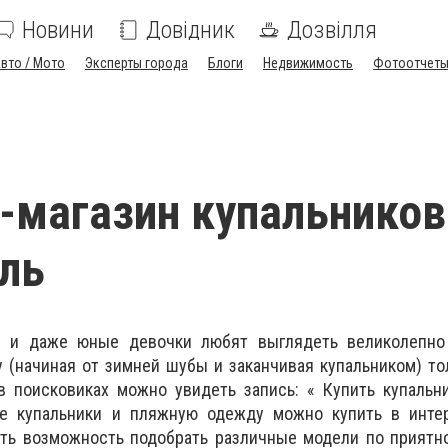
Новини
Довідник
Дозвілля
вто / Мото
Эксперты города
Блоги
Недвижимость
Фотоотчет
-магазин купальников
ль
 и даже юные девочки любят выглядеть великолепно
 (начиная от зимней шубы и заканчивая купальником) т
в поисковиках можно увидеть запись: « Купить купальн
ие купальники и пляжную одежду можно купить в интер
есть возможность подобрать различные модели по приятн