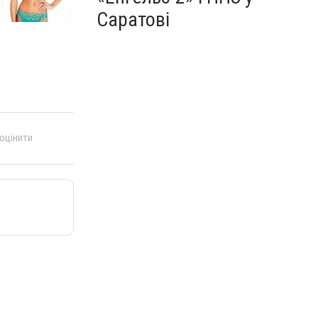
Саратові
 оцінити