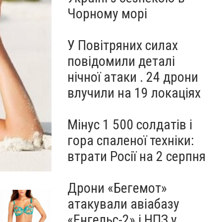
Чорному морі
У Повітряних силах
повідомили деталі
нічної атаки . 24 дрони
влучили на 19 локаціях
Мінус 1 500 солдатів і
гора спаленої техніки:
втрати Росії на 2 серпня
Дрони «Бегемот»
атакували авіабазу
«Енгельс-2» і НПЗ у