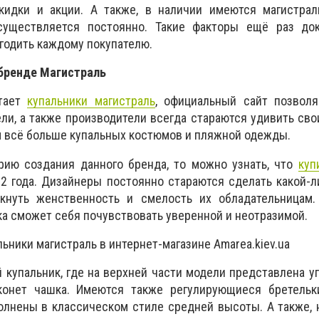
идки и акции. А также, в наличии имеются магистраль
существляется постоянно. Такие факторы ещё раз док
угодить каждому покупателю.
бренде Магистраль
итает
купальники магистраль
, официальный сайт позволя
и, а также производители всегда стараются удивить сво
 всё больше купальных костюмов и пляжной одежды.
рию создания данного бренда, то можно узнать, что
куп
 года. Дизайнеры постоянно стараются сделать какой-л
кнуть женственность и смелость их обладательницам.
ка сможет себя почувствовать уверенной и неотразимой.
ники магистраль в интернет-магазине Amarea.kiev.ua
й купальник, где на верхней части модели представлена у
конет чашка. Имеются также регулирующиеся бретель
лнены в классическом стиле средней высоты. А также, 