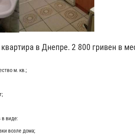
квартира в Днепре. 2 800 гривен в ме
ство м. кв.;
т;
 в виде:
вки возле дома;