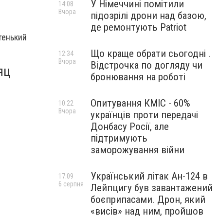
У Німеччині помітили
14:08
Вчора
підозрілі дрони над базою,
де ремонтують Patriot
тенький
Що краще обрати сьогодні .
12:34
Вчора
Відстрочка по догляду чи
яц
бронювання на роботі
Опитування КМІС - 60%
10:22
Вчора
українців проти передачі
Донбасу Росії, але
підтримують
заморожування війни
Український літак Ан-124 в
17:09
6 серпня
Лейпцигу був завантажений
боєприпасами. Дрон, який
«висів» над ним, пройшов