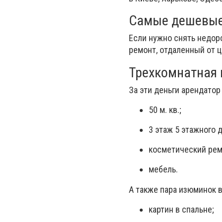
Самые дешевые
Если нужно снять недор
ремонт, отдаленный от ц
Трехкомнатная к
За эти деньги арендатор
50 м. кв.;
3 этаж 5 этажного 
косметический рем
мебель.
А также пара изюминок в
картин в спальне;