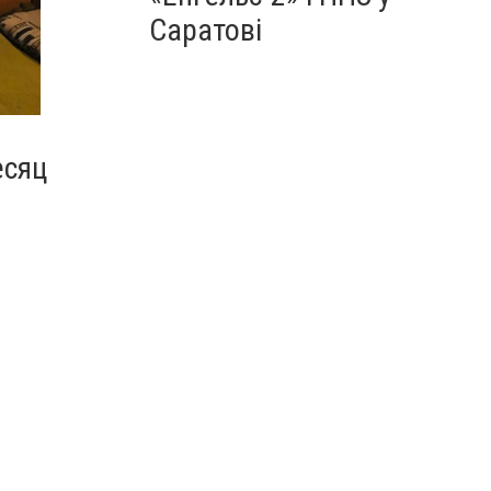
Саратові
есяц