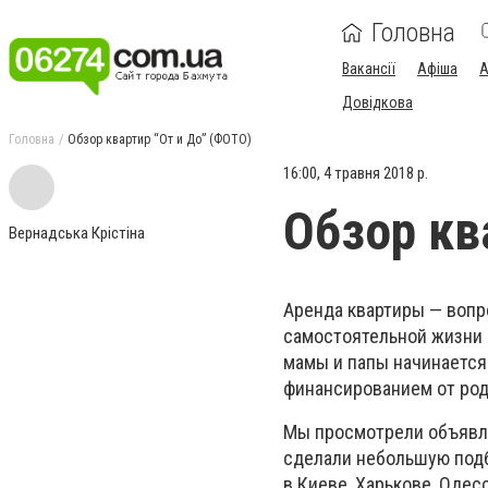
Головна
Вакансії
Афіша
А
Довідкова
Головна
Обзор квартир “От и До” (ФОТО)
16:00, 4 травня 2018 р.
Обзор кв
Вернадська Крістіна
Аренда квартиры
—
вопро
самостоятельной жизни 
мамы и папы начинается
финансированием от роди
Мы просмотрели объявл
сделали небольшую подб
в Киеве, Харькове, Одес