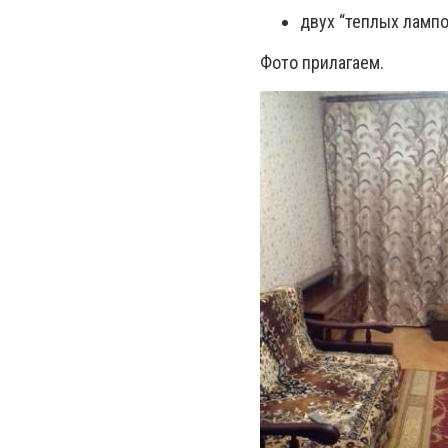
двух “теплых ламп
Фото прилагаем.