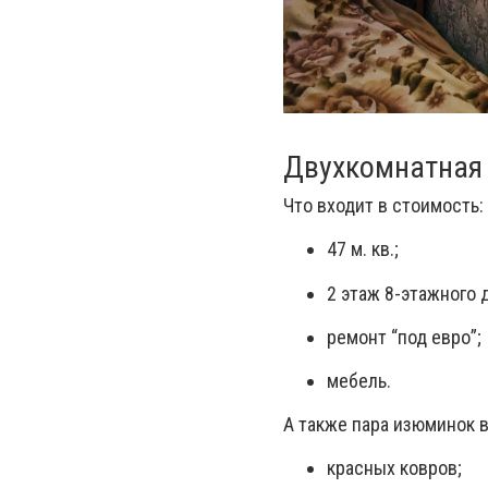
Двухкомнатная 
Что входит в стоимость:
47 м. кв.;
2 этаж 8-этажного 
ремонт “под евро”;
мебель.
А также пара изюминок в
красных ковров;