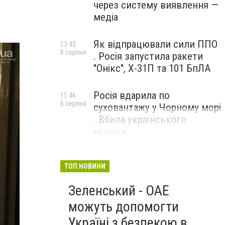
через систему виявлення —
медіа
Як відпрацювали сили ППО
13:42
6 серпня
. Росія запустила ракети
"Онікс", Х-31П та 101 БпЛА
Росія вдарила по
11:46
6 серпня
суховантажу у Чорному морі
. Вбила українського
моряка
ТОП НОВИНИ
Зеленський - ОАЕ
можуть допомогти
Україні з безпекою в