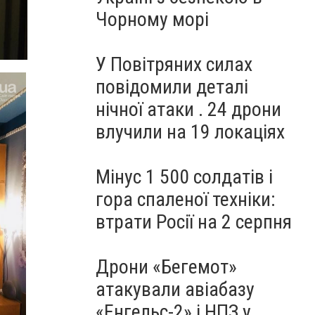
Чорному морі
У Повітряних силах
повідомили деталі
нічної атаки . 24 дрони
влучили на 19 локаціях
Мінус 1 500 солдатів і
гора спаленої техніки:
втрати Росії на 2 серпня
Дрони «Бегемот»
атакували авіабазу
«Енгельс-2» і НПЗ у