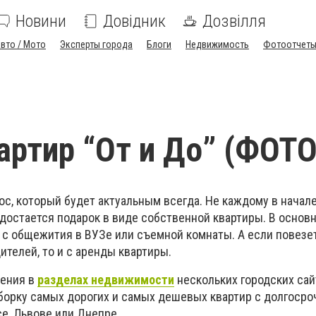
Новини
Довідник
Дозвілля
вто / Мото
Эксперты города
Блоги
Недвижимость
Фотоотчет
артир “От и До” (ФОТО
с, который будет актуальным всегда. Не каждому в начал
достается подарок в виде собственной квартиры. В основ
 с общежития в ВУЗе или съемной комнаты. А если повезе
телей, то и с аренды квартиры.
ения в
разделах недвижимости
нескольких городских сай
орку самых дорогих и самых дешевых квартир с долгосро
се, Львове или Днепре.