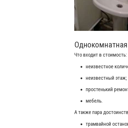
Однокомнатная 
Что входит в стоимость:
неизвестное количе
неизвестный этаж;
простенький ремон
мебель.
А также пара достоинств
трамвайной остано