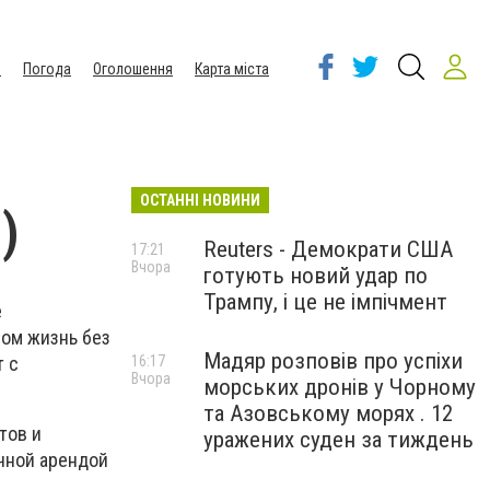
ы
Погода
Оголошення
Карта міста
ОСТАННІ НОВИНИ
)
Reuters - Демократи США
17:21
Вчора
готують новий удар по
Трампу, і це не імпічмент
е
ном жизнь без
Мадяр розповів про успіхи
т с
16:17
Вчора
морських дронів у Чорному
та Азовському морях . 12
тов и
уражених суден за тиждень
чной арендой