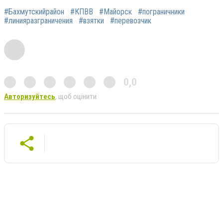
#Бахмутскийрайон
#КПВВ
#Майорск
#пограничники
#линияразграничения
#взятки
#перевозчик
0,0
Авторизуйтесь
, щоб оцінити