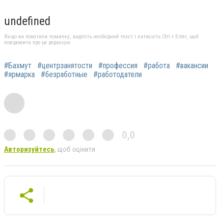
undefined
Якщо ви помітили помилку, виділіть необхідний текст і натисніть Ctrl + Enter, щоб
повідомити про це редакцію
#Бахмут
#центрзанятости
#профессия
#работа
#вакансии
#ярмарка
#безработные
#работодатели
0,0
Авторизуйтесь
, щоб оцінити