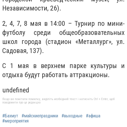
Независимости, 26).
2, 4, 7, 8 мая в 14:00 – Турнир по мини-
футболу среди общеобразовательных
школ города (стадион «Металлург», ул.
Садовая, 137).
С 1 мая в верхнем парке культуры и
отдыха будут работать аттракционы.
undefined
Якщо ви помітили помилку, виділіть необхідний текст і натисніть Ctrl + Enter, щоб
повідомити про це редакцію
#Бахмут
#майскиепраздники
#выходные
#афиша
#мероприятия