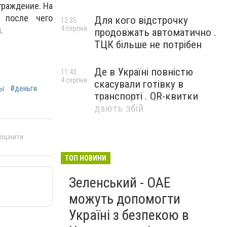
граждение. На
 после чего
Для кого відстрочку
12:35
4 серпня
.
продовжать автоматично .
ТЦК більше не потрібен
Де в Україні повністю
11:43
4 серпня
скасували готівку в
ы
#деньги
транспорті . QR-квитки
дають збій
 оцінити
ТОП НОВИНИ
Зеленський - ОАЕ
можуть допомогти
Україні з безпекою в