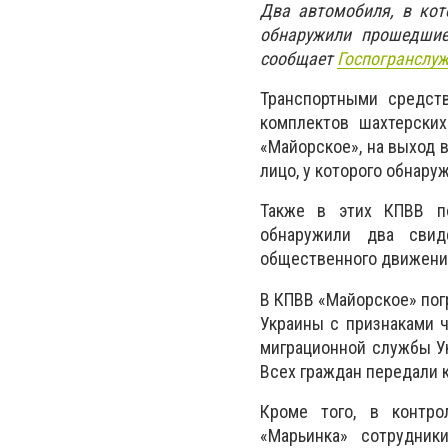
Два автомобиля, в кот
обнаружили прошедшие
сообщает
Госпогранслу
Транспортными средств
комплектов шахтерски
«Майорское», на выход 
лицо, у которого обнару
Также в этих КПВВ по
обнаружили два свид
общественного движения
В КПВВ «Майорское» пог
Украины с признаками 
миграционной службы У
Всех граждан передали 
Кроме того, в контро
«Марьинка» сотрудник