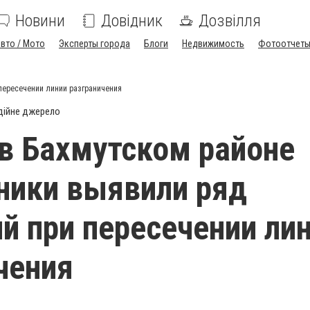
Новини
Довідник
Дозвілля
вто / Мото
Эксперты города
Блоги
Недвижимость
Фотоотчет
пересечении линии разграничения
дійне джерело
в Бахмутском районе
ники выявили ряд
й при пересечении ли
чения