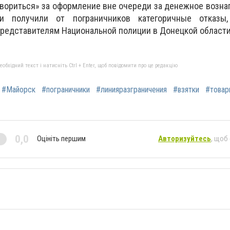
вориться» за оформление вне очереди за денежное возна
и получили от пограничников категоричные отказы,
редставителям Национальной полиции в Донецкой области
бхідний текст і натисніть Ctrl + Enter, щоб повідомити про це редакцію
#Майорск
#пограничники
#линияразграничения
#взятки
#товар
0,0
Оцініть першим
Авторизуйтесь
, щоб