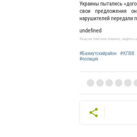
Украины пытались «дого
свои предложения он
нарушителей передали п
undefined
Якщо ви помітили помилку, виділіть нео
#Бахмутскийрайон
#КПВВ
#полиция