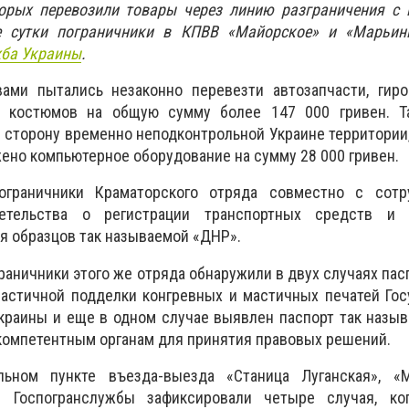
орых перевозили товары через линию разграничения с 
 сутки пограничники в КПВВ «Майорское» и «Марьин
жба Украины
.
ами пытались незаконно перевезти автозапчасти, гиро
х костюмов на общую сумму более 147 000 гривен. 
в сторону временно неподконтрольной Украине территории
жено компьютерное оборудование на сумму 28 000 гривен.
граничники Краматорского отряда совместно с сот
етельства о регистрации транспортных средств и 
 образцов так называемой «ДНР».
раничники этого же отряда обнаружили в двух случаях пас
частичной подделки конгревных и мастичных печатей Го
краины и еще в одном случае выявлен паспорт так назы
компетентным органам для принятия правовых решений.
льном пункте въезда-выезда «Станица Луганская», «
и Госпогранслужбы зафиксировали четыре случая, ко