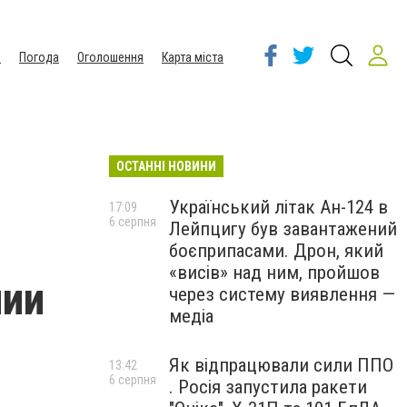
ы
Погода
Оголошення
Карта міста
ОСТАННІ НОВИНИ
Український літак Ан-124 в
17:09
6 серпня
Лейпцигу був завантажений
боєприпасами. Дрон, який
«висів» над ним, пройшов
нии
через систему виявлення —
медіа
Як відпрацювали сили ППО
13:42
6 серпня
. Росія запустила ракети