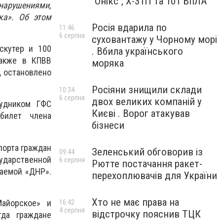
"Онікс", Х-31П та 101 БпЛА
нарушениями,
ка». Об этом
Росія вдарила по
11:46
6 серпня
суховантажу у Чорному морі
скутер и 100
. Вбила українського
Также в КПВВ
моряка
, остановлено
Росіяни знищили склади
10:34
6 серпня
двох великих компаній у
рудником ГФС
Києві . Ворог атакував
билет члена
бізнеси
порта граждан
Зеленський обговорив із
09:44
сударственной
6 серпня
Рютте постачання ракет-
ваемой «ДНР».
перехоплювачів для України
Хто не має права на
Майорское» и
16:42
4 серпня
відстрочку пояснив ТЦК
гда граждане