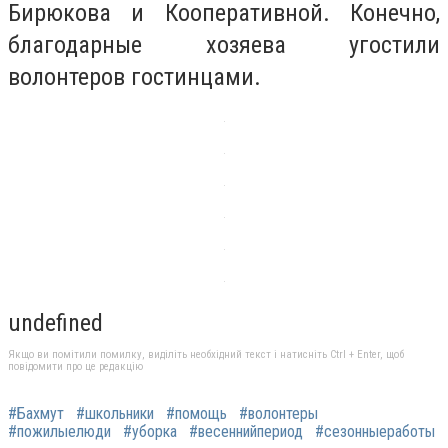
Бирюкова и Кооперативной. Конечно,
благодарные хозяева угостили
волонтеров гостинцами.
undefined
Якщо ви помітили помилку, виділіть необхідний текст і натисніть Ctrl + Enter, щоб
повідомити про це редакцію
#Бахмут
#школьники
#помощь
#волонтеры
#пожилыелюди
#уборка
#весеннийпериод
#сезонныеработы