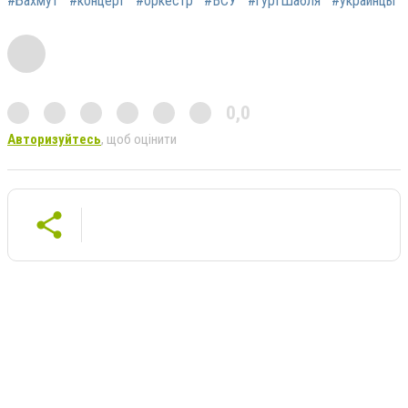
#Бахмут
#концерт
#оркестр
#ВСУ
#гуртШабля
#украинцы
0,0
Авторизуйтесь
, щоб оцінити