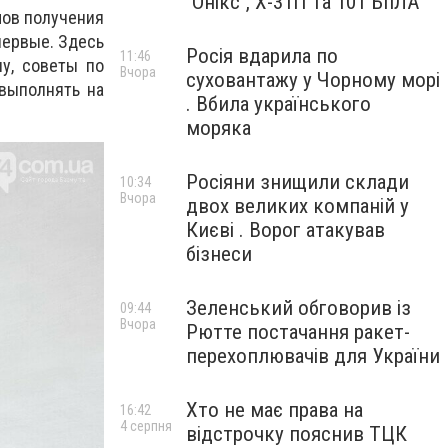
"Онікс", Х-31П та 101 БпЛА
мов получения
первые. Здесь
Росія вдарила по
11:46
у, советы по
Вчора
суховантажу у Чорному морі
 выполнять на
. Вбила українського
моряка
Росіяни знищили склади
10:34
Вчора
двох великих компаній у
Києві . Ворог атакував
бізнеси
Зеленський обговорив із
09:44
Вчора
Рютте постачання ракет-
перехоплювачів для України
Хто не має права на
16:42
4 серпня
відстрочку пояснив ТЦК