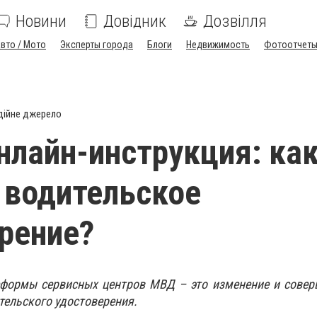
Новини
Довідник
Дозвілля
вто / Мото
Эксперты города
Блоги
Недвижимость
Фотоотчет
дійне джерело
нлайн-инструкция: ка
 водительское
рение?
еформы сервисных центров МВД – это изменение и совер
тельского удостоверения.