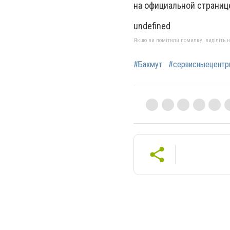
на официальной страниц
undefined
Якщо ви помітили помилку, виділіть нео
#Бахмут
#сервисныецентр