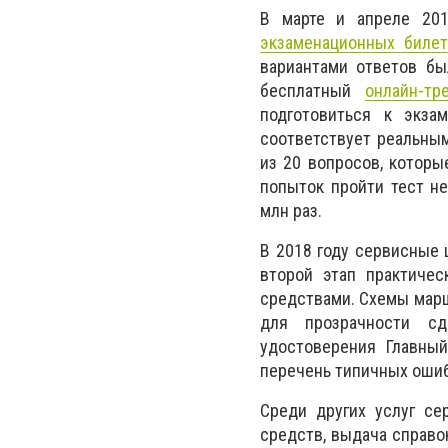
В марте и апреле 20
экзаменационных биле
вариантами ответов был
бесплатный
онлайн-тр
подготовиться к экза
соответствует реальным
из 20 вопросов, которы
попыток пройти тест не
млн раз.
В 2018 году сервисные
второй этап практичес
средствами. Схемы марш
для прозрачности с
удостоверения Главн
перечень типичных ошиб
Среди других услуг се
средств, выдача справо