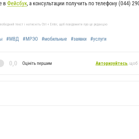
е в
Фейсбук
, а консультации получить по телефону (044) 29
бхідний текст і натисніть Ctrl + Enter, щоб повідомити про це редакцію
ы
#МВД
#МРЭО
#мобильные
#заявки
#услуги
0,0
Оцініть першим
Авторизуйтесь
, щоб