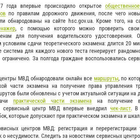
17 года впервые происходило открытое
общественно
тов
по правилам дорожного движения, после чего нов
и обнародованы на сайте hsc.gov.ua. Кроме того, на с
енажер
, с помощью которого можно проверить свои
менам для получения водительского удостоверения. 
 условиям сдачи теоретического экзамена: длится 20 ми
е система для каждого нового теста генерирует рандомн
 ограничено. За полгода граждане воспользовались сер
 центры МВД обнародовали онлайн все
маршруты
, по кот
кой части экзамена на получение права управления т
рутов были обновлены с учетом актуальной ситуации на д
дачи
практической части экзамена
на получение во
ый сервисный центр МВД впервые внедрил
чек-лист
. В
ок, которые допускают при практическом экзамена и шкал
рвисных центров МВД: регистрация и перерегистрации 
к о несудимости. Следить за новостями сервисных цент