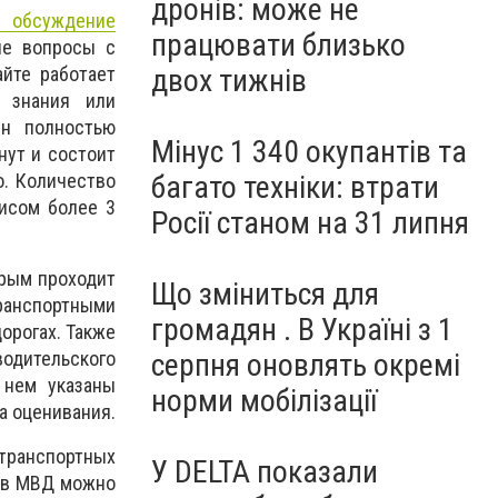
дронів: може не
е обсуждение
працювати близько
ые вопросы с
айте работает
двох тижнів
 знания или
Он полностью
Мінус 1 340 окупантів та
нут и состоит
о. Количество
багато техніки: втрати
висом более 3
Росії станом на 31 липня
орым проходит
Що зміниться для
ранспортными
громадян . В Україні з 1
орогах. Также
дительского
серпня оновлять окремі
 нем указаны
норми мобілізації
а оценивания.
транспортных
У DELTA показали
ров МВД можно