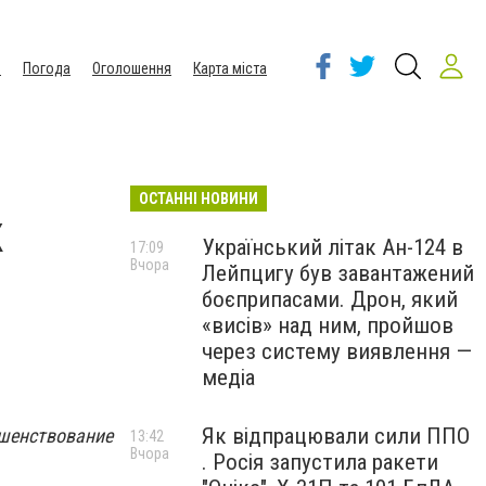
ы
Погода
Оголошення
Карта міста
ОСТАННІ НОВИНИ
к
Український літак Ан-124 в
17:09
Вчора
Лейпцигу був завантажений
боєприпасами. Дрон, який
«висів» над ним, пройшов
через систему виявлення —
медіа
Як відпрацювали сили ППО
шенствование
13:42
Вчора
. Росія запустила ракети