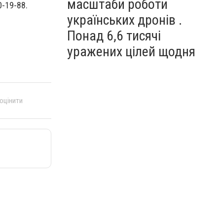
масштаби роботи
0-19-88.
українських дронів .
Понад 6,6 тисячі
уражених цілей щодня
 оцінити