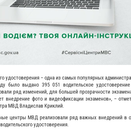
го удостоверения – одна из самых популярных администра
оду было выдано 395 051 водительское удостоверение
овали ряд изменений, для большей прозрачности экзаме
ет внедрение фото и видеофиксации экзаменов», – отме
нтра МВД Владислав Криклий.
ные центры МВД реализовали ряд важных внедрений в о
 водительского удостоверения.