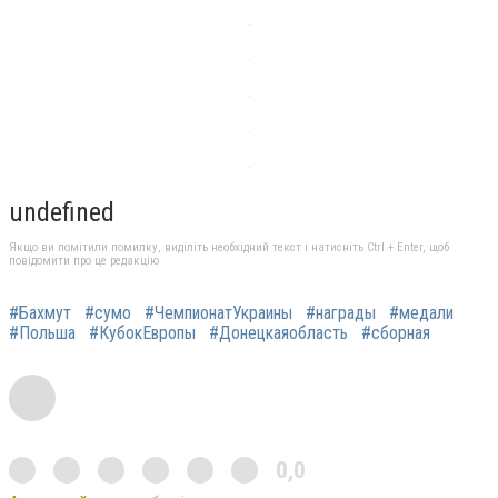
undefined
Якщо ви помітили помилку, виділіть необхідний текст і натисніть Ctrl + Enter, щоб
повідомити про це редакцію
#Бахмут
#сумо
#ЧемпионатУкраины
#награды
#медали
#Польша
#КубокЕвропы
#Донецкаяобласть
#сборная
0,0