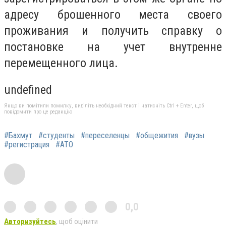
адресу брошенного места своего
проживания и получить справку о
постановке на учет внутренне
перемещенного лица.
undefined
Якщо ви помітили помилку, виділіть необхідний текст і натисніть Ctrl + Enter, щоб
повідомити про це редакцію
#Бахмут
#студенты
#переселенцы
#общежития
#вузы
#регистрация
#АТО
0,0
Авторизуйтесь
, щоб оцінити