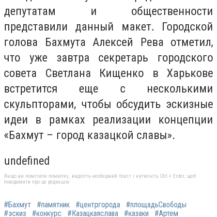
депутатам и общественности
представили данный макет. Городской
голова Бахмута Алексей Рева отметил,
что уже завтра секретарь городского
совета Светлана Кищенко в Харькове
встретится еще с несколькими
скульпторами, чтобы обсудить эскизные
идеи в рамках реализации концепции
«Бахмут – город казацкой славы».
undefined
Якщо ви помітили помилку, виділіть необхідний текст і натисніть Ctrl + Enter, щоб
повідомити про це редакцію
#Бахмут
#памятник
#центргорода
#площадьСвободы
#эскиз
#конкурс
#Казацкаяслава
#казаки
#Артем