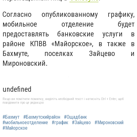
Согласно опубликованному графику,
мобильное отделение будет
предоставлять банковские услуги в
районе КПВВ «Майорское», в также в
Бахмуте, поселках Зайцево и
Мироновский.
undefined
Якщо ви помітили помилку, виділіть необхідний текст і натисніть Ctrl + Enter, щоб
повідомити про це редакцію
#Бахмут
#Бахмутскийрайон
#Ощадбанк
#мобильноеотделение
#график
#Зайцево
#Мироновский
#Майорское