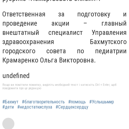
Ответственная за подготовку и
проведение акции – главный
внештатный специалист Управления
здравоохранения Бахмутского
городского совета по педиатрии
Крамаренко Ольга Викторовна.
undefined
Якщо ви помітили помилку, виділіть необхідний текст і натисніть Ctrl + Enter, щоб
повідомити про це редакцію
#Бахмут
#благотворительность
#помощь
#Услышьмир
#дети
#недостаткислуха
#Сердцексердцу