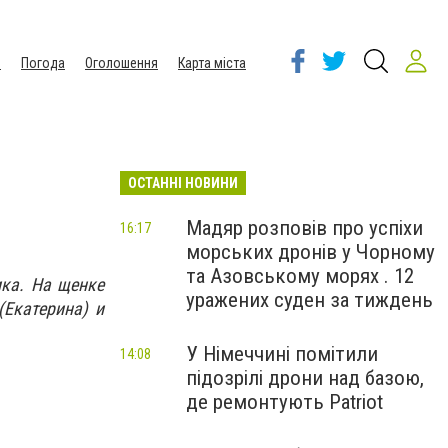
ы
Погода
Оголошення
Карта міста
ОСТАННІ НОВИНИ
Мадяр розповів про успіхи
16:17
морських дронів у Чорному
та Азовському морях . 12
ика. На щенке
уражених суден за тиждень
(Екатерина) и
У Німеччині помітили
14:08
підозрілі дрони над базою,
де ремонтують Patriot