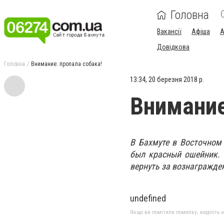
Головна
Вакансії
Афіша
А
Довідкова
Головна
Внимание: пропала собака!
13:34, 20 березня 2018 р.
Внимание
В Бахмуте в Восточном
был красный ошейник. 
вернуть за вознагражде
undefined
Якщо ви помітили помилку, виділіть нео