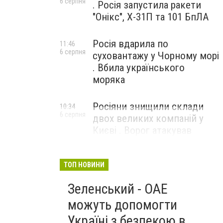
6 серпня
. Росія запустила ракети
"Онікс", Х-31П та 101 БпЛА
Росія вдарила по
11:46
6 серпня
суховантажу у Чорному морі
. Вбила українського
моряка
Росіяни знищили склади
10:34
6 серпня
двох великих компаній у
Києві . Ворог атакував
бізнеси
ТОП НОВИНИ
Зеленський - ОАЕ
можуть допомогти
Україні з безпекою в