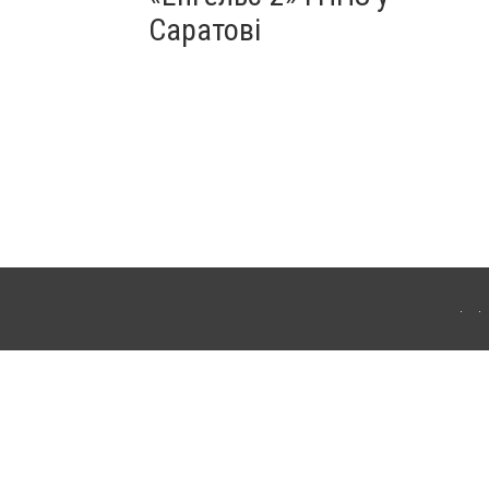
Саратові
ахмута (Артемівськ). Для інтернет-видань обов'язкове розміщення прямого,
аконом.
лама" публікуються на правах реклами.
ості
Правила сайту