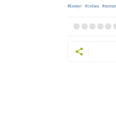
#Бахмут
#собака
#пропал