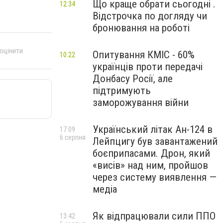
Що краще обрати сьогодні .
12:34
Відстрочка по догляду чи
бронювання на роботі
 оцінити
Опитування КМІС - 60%
10:22
українців проти передачі
Донбасу Росії, але
підтримують
заморожування війни
Український літак Ан-124 в
17:09
6 серпня
Лейпцигу був завантажений
боєприпасами. Дрон, який
«висів» над ним, пройшов
через систему виявлення —
медіа
Як відпрацювали сили ППО
13:42