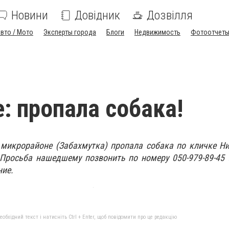
Новини
Довідник
Дозвілля
вто / Мото
Эксперты города
Блоги
Недвижимость
Фотоотчет
: пропала собака!
 микрорайоне (Забахмутка) пропала собака по кличке Н
Просьба нашедшему позвонить по номеру 050-979-89-45 
ние.
бхідний текст і натисніть Ctrl + Enter, щоб повідомити про це редакцію