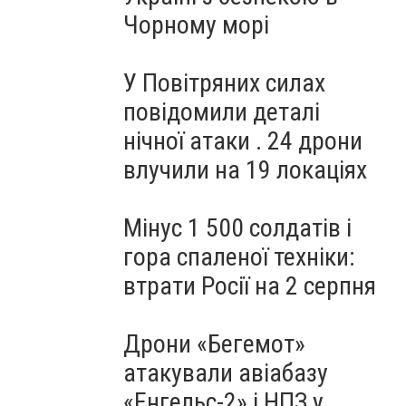
Чорному морі
У Повітряних силах
повідомили деталі
нічної атаки . 24 дрони
влучили на 19 локаціях
Мінус 1 500 солдатів і
гора спаленої техніки:
втрати Росії на 2 серпня
Дрони «Бегемот»
атакували авіабазу
«Енгельс-2» і НПЗ у