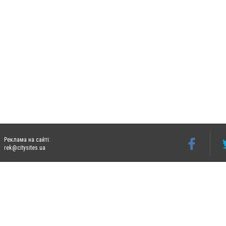
Реклама на сайті:
rek@citysites.ua
Допускається цитування матеріалів без отримання попередньої згоди 06274.com.ua з
відкритого для пошукових систем гіперпосилання на цитовані статті не нижче друго
Матеріали з плашками "Новини компаній", "Промо", "Партнерський матеріал", "Партнер
Реклама на сайті
Ф