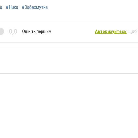
а
#Ника
#Забахмутка
0,0
Оцініть першим
Авторизуйтесь
, щоб