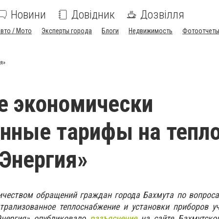
Новини
Довідник
Дозвілля
вто / Мото
Эксперты города
Блоги
Недвижимость
Фотоотчет
я»
е экономически
нные тарифы на тепло
Энергия»
ичеством обращений граждан города Бахмута по вопроса
трализованное теплоснабжение и установки приборов уч
Энергия» опубликовало
разъяснение
на сайте Бахмутског