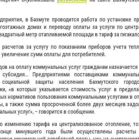
дприятия, в Бахмуте проводится работа по установке п
огоэтажных домах и переводу оплаты за услуги по цент
квадратный метр отапливаемой площади в тариф за гигакал
 расчетов за услугу по показаниям приборов учета теп
 увеличение сумм оплаты для потребителей.
ов на оплату коммунальных услуг гражданам назначаетс
я субсидия… Предприятиями поставщиками коммуналь
социальной защиты населения Бахмутского городс
ки, «в которых указывается стоимость услуг в предела
ых нормативов пользования коммунальными услугами в о
ы, а также сумма просроченной более двух месяцев зад
льных услуг», – говорится в сообщении.
по изменению тарифа на централизованное отопление, т
конце минувшего года были осуществлены расчеты
овня минимальной заработной платы, цен на энергоноси