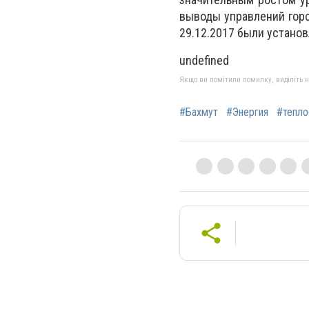
выводы управлений горс
29.12.2017 были устано
undefined
Якщо ви помітили помилку, виділіть нео
#Бахмут
#Энергия
#тепло