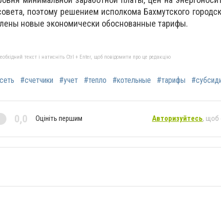
овета, поэтому решением исполкома Бахмутского городск
влены новые экономически обоснованные тарифы.
бхідний текст і натисніть Ctrl + Enter, щоб повідомити про це редакцію
сеть
#счетчики
#учет
#тепло
#котельные
#тарифы
#субсид
0,0
Оцініть першим
Авторизуйтесь
, щоб