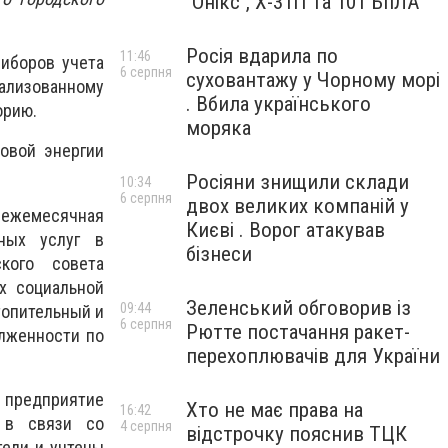
"Онікс", Х-31П та 101 БпЛА
Росія вдарила по
11:46
риборов учета
6 серпня
суховантажу у Чорному морі
рализованному
. Вбила українського
орию.
моряка
ловой энергии
Росіяни знищили склади
10:34
6 серпня
двох великих компаній у
я ежемесячная
Києві . Ворог атакував
ных услуг в
бізнеси
кого совета
х социальной
Зеленський обговорив із
09:44
топительный и
6 серпня
Рютте постачання ракет-
олженности по
перехоплювачів для України
о предприятие
Хто не має права на
16:42
 в связи со
4 серпня
відстрочку пояснив ТЦК
тели и учтены