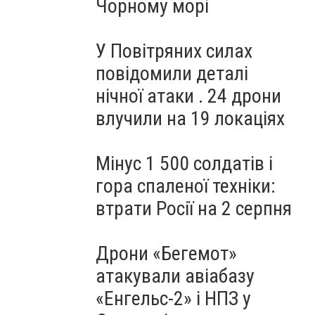
Чорному морі
У Повітряних силах
повідомили деталі
нічної атаки . 24 дрони
влучили на 19 локаціях
Мінус 1 500 солдатів і
гора спаленої техніки:
втрати Росії на 2 серпня
Дрони «Бегемот»
атакували авіабазу
«Енгельс-2» і НПЗ у