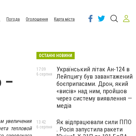
ы
Погода
Оголошення
Карта міста
ОСТАННІ НОВИНИ
Український літак Ан-124 в
17:09
6 серпня
Лейпцигу був завантажений
 –
боєприпасами. Дрон, який
«висів» над ним, пройшов
через систему виявлення —
медіа
м увеличения
Як відпрацювали сили ППО
13:42
6 серпня
ета тепловой
. Росія запустила ракети
о городского