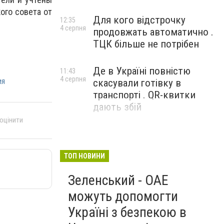
ого совета от
Для кого відстрочку
12:35
4 серпня
продовжать автоматично .
ТЦК більше не потрібен
Де в Україні повністю
11:43
4 серпня
ия
скасували готівку в
транспорті . QR-квитки
дають збій
 оцінити
ТОП НОВИНИ
Зеленський - ОАЕ
можуть допомогти
Україні з безпекою в