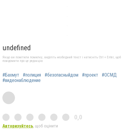
undefined
Якщо ви помітили помилку, виділіть необхідний текст і натисніть Ctrl + Enter, щоб
повідомити про це редакцію
#Бахмут
#полиция
#безопасныйдом
#проект
#ОСМД
#видеонаблюдение
0,0
Авторизуйтесь
, щоб оцінити