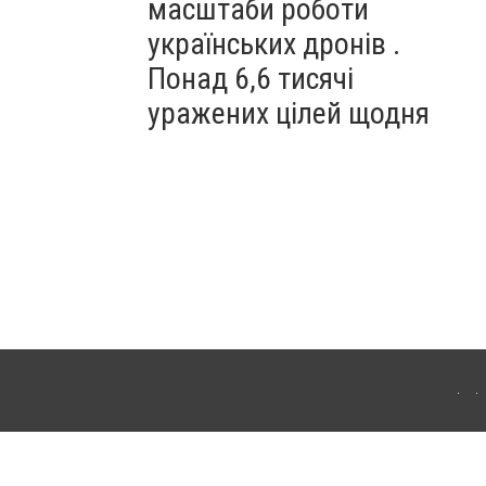
масштаби роботи
українських дронів .
Понад 6,6 тисячі
уражених цілей щодня
ахмута (Артемівськ). Для інтернет-видань обов'язкове розміщення прямого,
аконом.