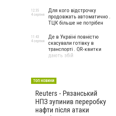
Для кого відстрочку
12:35
4 серпня
продовжать автоматично .
ТЦК більше не потрібен
Де в Україні повністю
11:43
4 серпня
скасували готівку в
транспорті . QR-квитки
дають збій
ТОП НОВИНИ
Reuters - Рязанський
НПЗ зупинив переробку
нафти після атаки