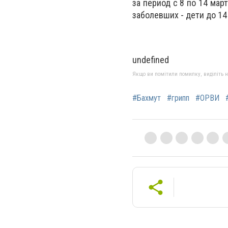
за период с 8 по 14 мар
заболевших - дети до 14
undefined
Якщо ви помітили помилку, виділіть нео
#Бахмут
#грипп
#ОРВИ