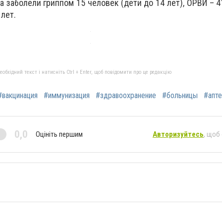
та заболели гриппом 15 человек (дети до 14 лет), ОРВИ – 
 лет.
бхідний текст і натисніть Ctrl + Enter, щоб повідомити про це редакцію
#вакцинация
#иммунизация
#здравоохранение
#больницы
#апте
0,0
Оцініть першим
Авторизуйтесь
, щоб