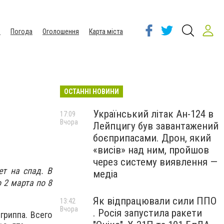
ы
Погода
Оголошення
Карта міста
ОСТАННІ НОВИНИ
и
Український літак Ан-124 в
17:09
Вчора
Лейпцигу був завантажений
боєприпасами. Дрон, який
«висів» над ним, пройшов
через систему виявлення —
т на спад. В
медіа
 2 марта по 8
Як відпрацювали сили ППО
13:42
Вчора
. Росія запустила ракети
гриппа. Всего