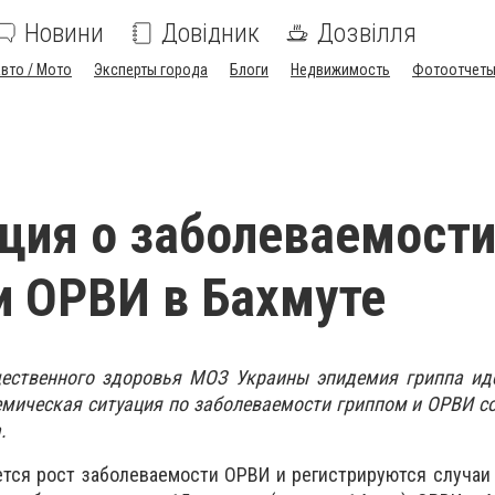
Новини
Довідник
Дозвілля
вто / Мото
Эксперты города
Блоги
Недвижимость
Фотоотчет
ция о заболеваемост
и ОРВИ в Бахмуте
ственного здоровья МОЗ Украины эпидемия гриппа иде
мическая ситуация по заболеваемости гриппом и ОРВИ со
.
тся рост заболеваемости ОРВИ и регистрируются случаи 