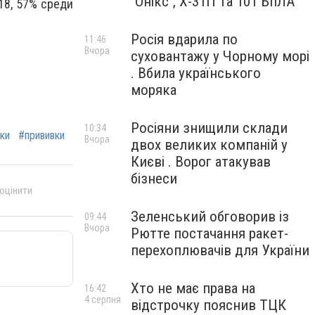
"Онікс", Х-31П та 101 БпЛА
418, 57% среди
Росія вдарила по
11:46
Вчора
суховантажу у Чорному морі
. Вбила українського
моряка
Росіяни знищили склади
10:34
ки
#прививки
Вчора
двох великих компаній у
Києві . Ворог атакував
бізнеси
 оцінити
Зеленський обговорив із
09:44
Вчора
Рютте постачання ракет-
перехоплювачів для України
Хто не має права на
16:42
4 серпня
відстрочку пояснив ТЦК