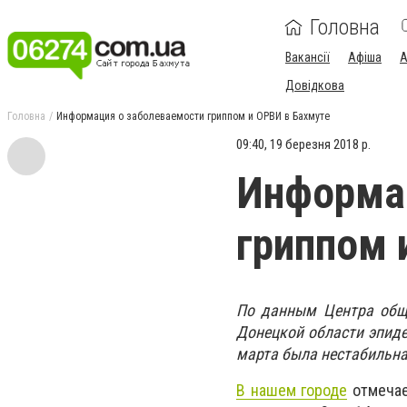
Головна
Вакансії
Афіша
А
Довідкова
Головна
Информация о заболеваемости гриппом и ОРВИ в Бахмуте
09:40, 19 березня 2018 р.
Информа
гриппом 
По данным Центра обще
Донецкой области эпиде
марта была нестабильна
В нашем городе
отмечае