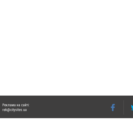
Реклама на сайті:
rek@citysites.ua
Допускається цитування матеріалів без отримання попередньої згоди 06274.com.ua з
відкритого для пошукових систем гіперпосилання на цитовані статті не нижче друго