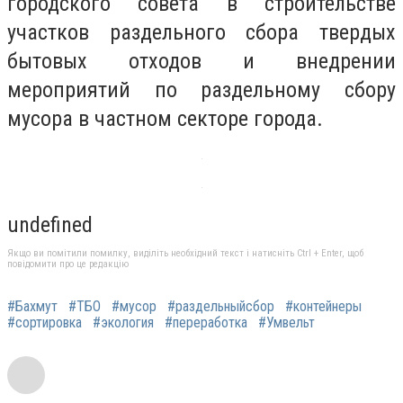
городского совета в строительстве
участков раздельного сбора твердых
бытовых отходов и внедрении
мероприятий по раздельному сбору
мусора в частном секторе города.
undefined
Якщо ви помітили помилку, виділіть необхідний текст і натисніть Ctrl + Enter, щоб
повідомити про це редакцію
#Бахмут
#ТБО
#мусор
#раздельныйсбор
#контейнеры
#сортировка
#экология
#переработка
#Умвельт