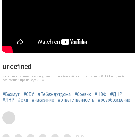
undefined
Якщо ви помітили помилку, виділіть необхідний текст і натисніть Ctrl + Enter, щоб
повідомити про це редакцію
#Бахмут
#СБУ
#Тебяждутдома
#боевик
#НВФ
#ДНР
#ЛНР
#суд
#наказание
#ответственность
#освобождение