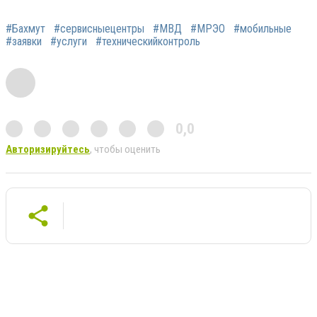
#Бахмут
#сервисныецентры
#МВД
#МРЭО
#мобильные
#заявки
#услуги
#техническийконтроль
0,0
Авторизируйтесь
, чтобы оценить