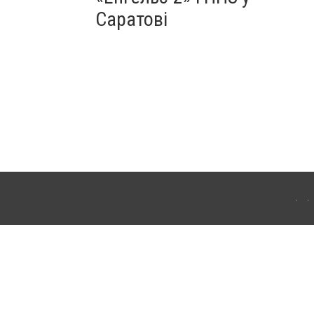
Саратові
ахмута (Артемівськ). Для інтернет-видань обов'язкове розміщення прямого,
аконом.
лама" публікуються на правах реклами.
ості
Правила сайту