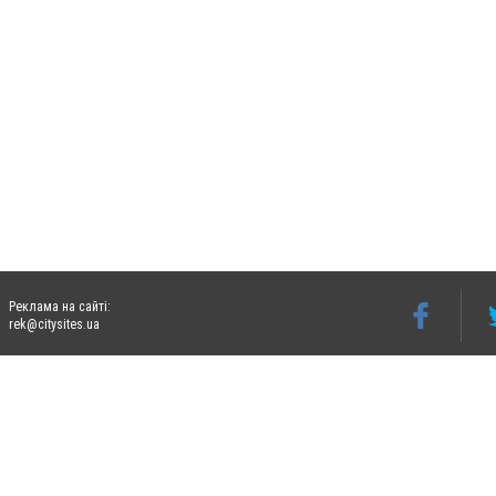
Реклама на сайті:
rek@citysites.ua
Допускається цитування матеріалів без отримання попередньої згоди 06274.com.ua з
відкритого для пошукових систем гіперпосилання на цитовані статті не нижче друго
Матеріали з плашками "Новини компаній", "Промо", "Партнерський матеріал", "Партнер
Реклама на сайті
Ф