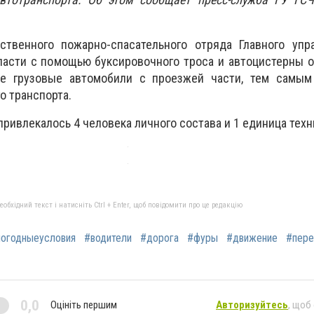
рственного пожарно-спасательного отряда Главного упр
ласти с помощью буксировочного троса и автоцистерны 
ые грузовые автомобили с проезжей части, тем самым
 транспорта.
привлекалось 4 человека личного состава и 1 единица техн
бхідний текст і натисніть Ctrl + Enter, щоб повідомити про це редакцію
погодныеусловия
#водители
#дорога
#фуры
#движение
#пере
0,0
Оцініть першим
Авторизуйтесь
, щоб