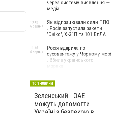
через систему виявлення —
медіа
Як відпрацювали сили ППО
13:42
6 серпня
. Росія запустила ракети
"Онікс", Х-31П та 101 БпЛА
Росія вдарила по
11:46
6 серпня
суховантажу у Чорному морі
. Вбила українського
моряка
ТОП НОВИНИ
Зеленський - ОАЕ
можуть допомогти
Україні з безпекою в