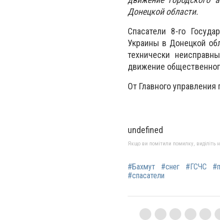
Донецкой области.
Спасатели 8-го Госуда
Украины в Донецкой об
технически неисправн
движение общественного
От Главного управления 
undefined
Якщо ви помітили помилку, виділіть нео
#Бахмут
#снег
#ГСЧС
#
#спасатели