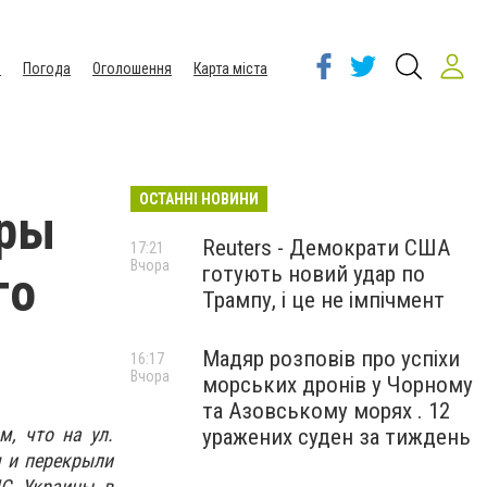
ы
Погода
Оголошення
Карта міста
ОСТАННІ НОВИНИ
уры
Reuters - Демократи США
17:21
Вчора
готують новий удар по
го
Трампу, і це не імпічмент
Мадяр розповів про успіхи
16:17
Вчора
морських дронів у Чорному
та Азовському морях . 12
м, что на ул.
уражених суден за тиждень
я и перекрыли
ЧС Украины в