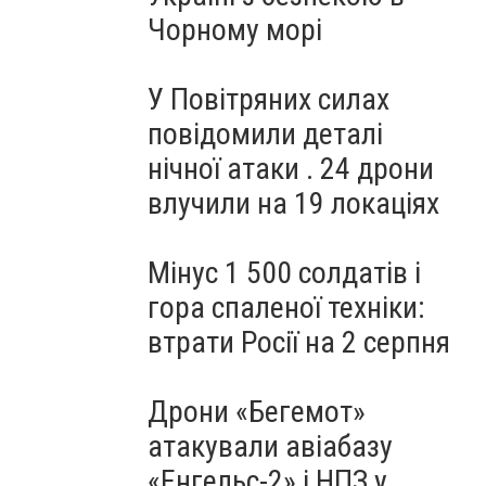
Чорному морі
У Повітряних силах
повідомили деталі
нічної атаки . 24 дрони
влучили на 19 локаціях
Мінус 1 500 солдатів і
гора спаленої техніки:
втрати Росії на 2 серпня
Дрони «Бегемот»
атакували авіабазу
«Енгельс-2» і НПЗ у