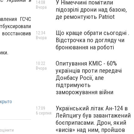
У Німеччині помітили
14:08
Вчора
підозрілі дрони над базою,
де ремонтують Patriot
авления ГСЧС
отбуксировали
Що краще обрати сьогодні .
 восстановив
12:34
Вчора
Відстрочка по догляду чи
бронювання на роботі
ики.
Опитування КМІС - 60%
10:22
Вчора
українців проти передачі
Донбасу Росії, але
підтримують
заморожування війни
крыто
Український літак Ан-124 в
17:09
6 серпня
Лейпцигу був завантажений
боєприпасами. Дрон, який
«висів» над ним, пройшов
 оцінити