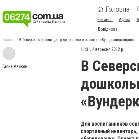
Головна
Вакансії
Афіша
А
Довідкова
Головна
В Северске открыли центр дошкольного развития «Вундеркиндляндия»
11:31, 4 вересня 2012 р.
В Северс
Гаяне Авакян
дошкольн
«Вундер
Для воспитанников сев
спортивный инвентарь,
оборудование. Проект 