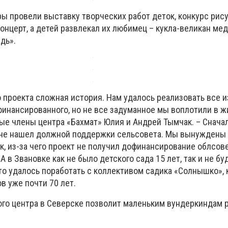
ы провели выставку творческих работ деток, конкурс рису
онцерт, а детей развлекал их любимец – кукла-великан ме
едь».
о проекта сложная история. Нам удалось реализовать все и
инансированного, но не все задуманное мы воплотили в жи
ные члены центра «Бахмат» Юлия и Андрей Тымчак. – Снача
о не нашел должной поддержки сельсовета. Мы вынуждены
к, из-за чего проект не получил дофинансирование облсов
А в Звановке как не было детского сада 15 лет, так и не бу
что удалось поработать с коллективом садика «Солнышко»,
в уже почти 70 лет.
ого центра в Северске позволит маленьким вундеркиндам 