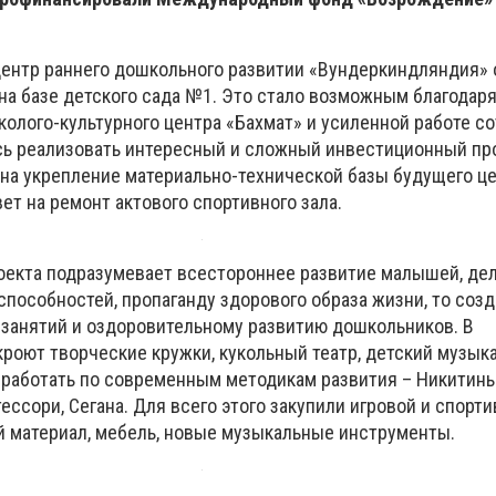
центр раннего дошкольного развитии «Вундеркиндляндия» 
на базе детского сада №1. Это стало возможным благодар
колого-культурного центра «Бахмат» и усиленной работе с
сь реализовать интересный и сложный инвестиционный про
 на укрепление материально-технической базы будущего це
т на ремонт актового спортивного зала.
оекта подразумевает всестороннее развитие малышей, дел
способностей, пропаганду здорового образа жизни, то соз
 занятий и оздоровительному развитию дошкольников. В
роют творческие кружки, кукольный театр, детский музык
 работать по современным методикам развития – Никитины
ессори, Сегана. Для всего этого закупили игровой и спорт
й материал, мебель, новые музыкальные инструменты.