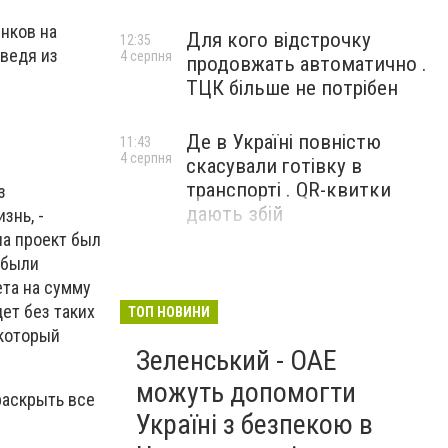
нков на
Для кого відстрочку
12:35
дведя из
4 серпня
продовжать автоматично .
ТЦК більше не потрібен
Де в Україні повністю
11:43
4 серпня
скасували готівку в
транспорті . QR-квитки
з
дають збій
знь, -
ла проект был
 были
ета на сумму
дет без таких
ТОП НОВИНИ
 который
Зеленський - ОАЕ
можуть допомогти
раскрыть все
Україні з безпекою в