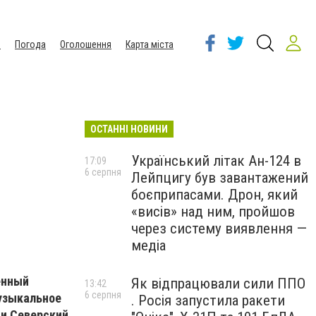
ы
Погода
Оголошення
Карта міста
ОСТАННІ НОВИНИ
Український літак Ан-124 в
17:09
6 серпня
Лейпцигу був завантажений
боєприпасами. Дрон, який
«висів» над ним, пройшов
через систему виявлення —
медіа
енный
Як відпрацювали сили ППО
13:42
6 серпня
узыкальное
. Росія запустила ракети
и Северский