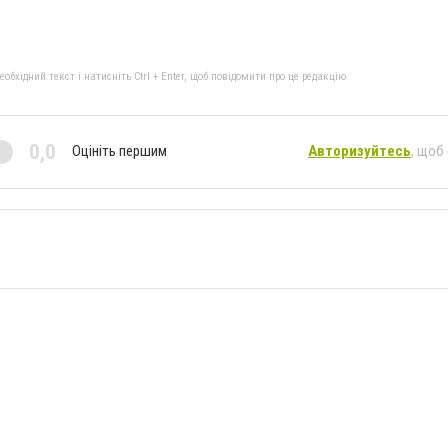
бхідний текст і натисніть Ctrl + Enter, щоб повідомити про це редакцію
0,0
Оцініть першим
Авторизуйтесь
, щоб