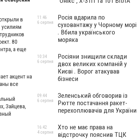
"Онікс", Х-31П та 101 БпЛА
Росія вдарила по
11:46
открыли в
6 серпня
суховантажу у Чорному морі
я усилиям
. Вбила українського
отрудников
моряка
ект. 80
нтра, а еще
Росіяни знищили склади
10:34
6 серпня
двох великих компаній у
Києві . Ворог атакував
ает акцент на
бізнеси
даны все
Зеленський обговорив із
09:44
альный
6 серпня
Рютте постачання ракет-
х, Зайцева,
перехоплювачів для України
ивный
Хто не має права на
16:42
4 серпня
відстрочку пояснив ТЦК