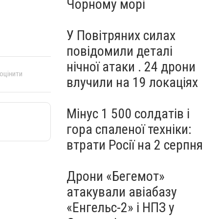
Чорному морі
У Повітряних силах
повідомили деталі
нічної атаки . 24 дрони
 оцінити
влучили на 19 локаціях
Мінус 1 500 солдатів і
гора спаленої техніки:
втрати Росії на 2 серпня
Дрони «Бегемот»
атакували авіабазу
«Енгельс-2» і НПЗ у