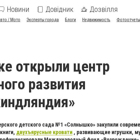
Новини
Довідник
Дозвілля
вто / Мото
Эксперты города
Блоги
Недвижимость
Фотоотчет
ке открыли центр
ого развития
киндляндия»
ерского детского сада №1 «Солнышко» закупили соврем
 книги,
двухъярусные кровати
, развивающие игрушки, м
профинансировали Международный фонд «Возрождение» 