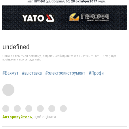
undefined
Якщо ви помітили помилку, виділіть необхідний текст і натисніть Ctrl + Enter, щоб
повідомити про це редакцію
#Бахмут
#выставка
#электроинструмент
#Профи
Авторизуйтесь
, щоб оцінити