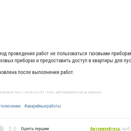
иод проведения работ не пользоваться газовыми прибора
зовых приборах и предоставить доступ в квартиры для пуск
бновлена после выполнения работ.
бхідний текст і натисніть Ctrl + Enter, щоб повідомити про це редакцію
тключение
#аварийныеработы
0,0
Оцініть першим
Авторизуйтесь
, щоб