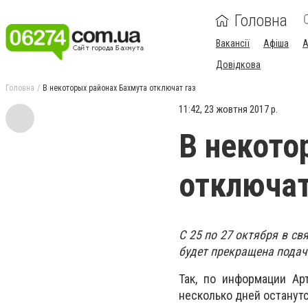
Головна
Вакансії
Афіша
А
Довідкова
Головна
В некоторых районах Бахмута отключат газ
11:42, 23 жовтня 2017 р.
В некото
отключат
С 25 по 27 октября в св
будет прекращена подач
Так, по информации Ар
несколько дней останутс