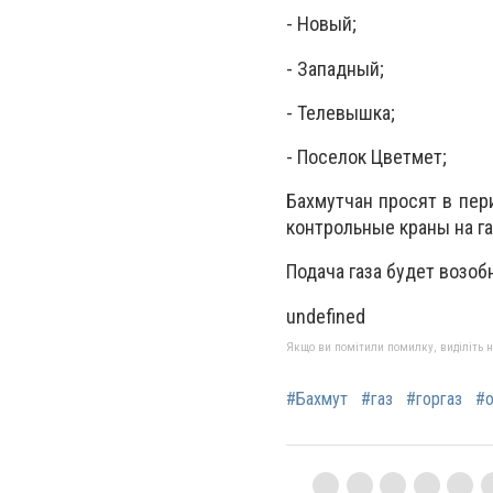
- Новый;
- Западный;
- Телевышка;
- Поселок Цветмет;
Бахмутчан просят в пер
контрольные краны на га
Подача газа будет возо
undefined
Якщо ви помітили помилку, виділіть нео
#Бахмут
#газ
#горгаз
#о