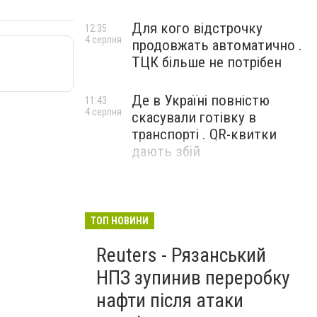
Для кого відстрочку
12:35
4 серпня
продовжать автоматично .
ТЦК більше не потрібен
Де в Україні повністю
11:43
4 серпня
скасували готівку в
транспорті . QR-квитки
дають збій
ТОП НОВИНИ
Reuters - Рязанський
НПЗ зупинив переробку
нафти після атаки