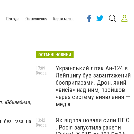
ы
Погода
Оголошення
Карта міста
ОСТАННІ НОВИНИ
Український літак Ан-124 в
17:09
Вчора
Лейпцигу був завантажений
боєприпасами. Дрон, який
«висів» над ним, пройшов
через систему виявлення —
л. Юбилейная,
медіа
Як відпрацювали сили ППО
13:42
 без газа на
Вчора
. Росія запустила ракети