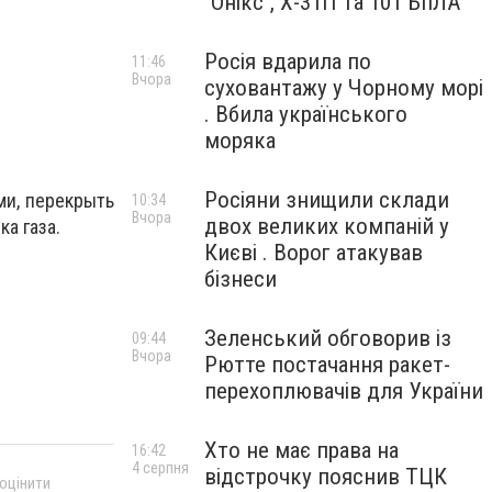
"Онікс", Х-31П та 101 БпЛА
Росія вдарила по
11:46
Вчора
суховантажу у Чорному морі
. Вбила українського
моряка
Росіяни знищили склади
ми, перекрыть
10:34
Вчора
двох великих компаній у
а газа.
Києві . Ворог атакував
бізнеси
Зеленський обговорив із
09:44
Вчора
Рютте постачання ракет-
перехоплювачів для України
Хто не має права на
16:42
4 серпня
відстрочку пояснив ТЦК
 оцінити