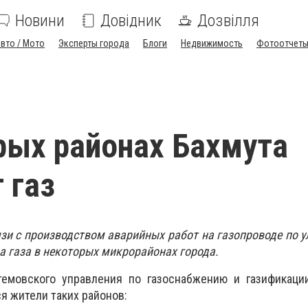
Новини
Довідник
Дозвілля
вто / Мото
Эксперты города
Блоги
Недвижимость
Фотоотчет
рых районах Бахмута
 газ
язи с производством аварийных работ на газопроводе по у
а газа в некоторых микрорайонах города.
темовского управления по газоснабжению и газификации
я жители таких районов: