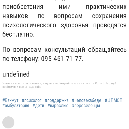
приобретения ими практических
навыков по вопросам сохранения
психологического здоровья проводятся
бесплатно.
По вопросам консультаций обращайтесь
по телефону: 095-461-71-77.
undefined
Якщо ви помітили помилку, виділіть необхідний текст і натисніть Ctrl + Enter, щоб
повідомити про це редакцію
#Бахмут
#психолог
#поддержка
#человеквбеде
#ЦПМСП
#амбулатория
#дети
#взрослые
#переселенцы