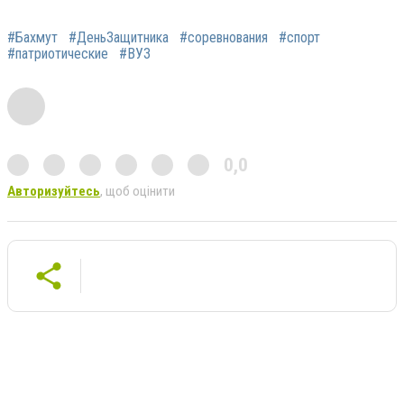
#Бахмут
#ДеньЗащитника
#соревнования
#спорт
#патриотические
#ВУЗ
0,0
Авторизуйтесь
, щоб оцінити