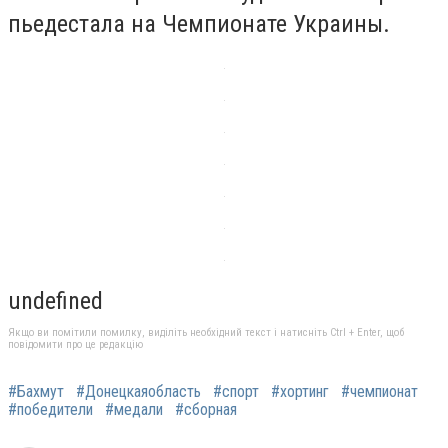
пьедестала на Чемпионате Украины.
undefined
Якщо ви помітили помилку, виділіть необхідний текст і натисніть Ctrl + Enter, щоб
повідомити про це редакцію
#Бахмут
#Донецкаяобласть
#спорт
#хортинг
#чемпионат
#победители
#медали
#сборная