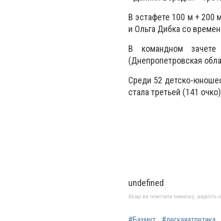
В эстафете 100 м + 200 
и Ольга Дибка со времен
В командном зачете
(Днепропетровская облас
Среди 52 детско-юноше
стала третьей (141 очко
undefined
Якщо ви помітили помилку, виділіть нео
#Бахмут
#легкаяатлетика