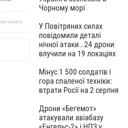
Чорному морі
тобы оценить
У Повітряних силах
повідомили деталі
нічної атаки . 24 дрони
влучили на 19 локаціях
Мінус 1 500 солдатів і
гора спаленої техніки:
втрати Росії на 2 серпня
Дрони «Бегемот»
атакували авіабазу
«Енгельс-2» і НПЗ у