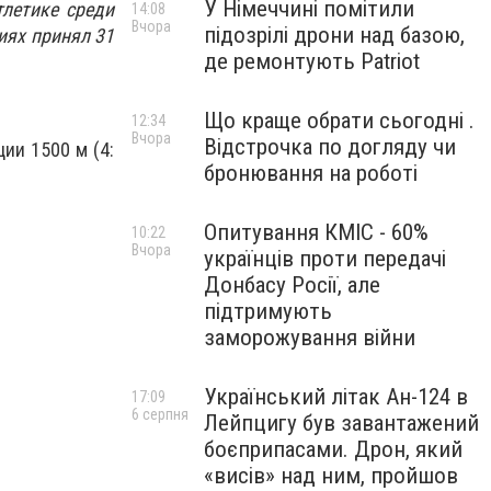
У Німеччині помітили
тлетике среди
14:08
Вчора
підозрілі дрони над базою,
иях принял 31
де ремонтують Patriot
Що краще обрати сьогодні .
12:34
Вчора
Відстрочка по догляду чи
ции 1500 м (4:
бронювання на роботі
Опитування КМІС - 60%
10:22
Вчора
українців проти передачі
Донбасу Росії, але
підтримують
заморожування війни
Український літак Ан-124 в
17:09
6 серпня
Лейпцигу був завантажений
боєприпасами. Дрон, який
«висів» над ним, пройшов