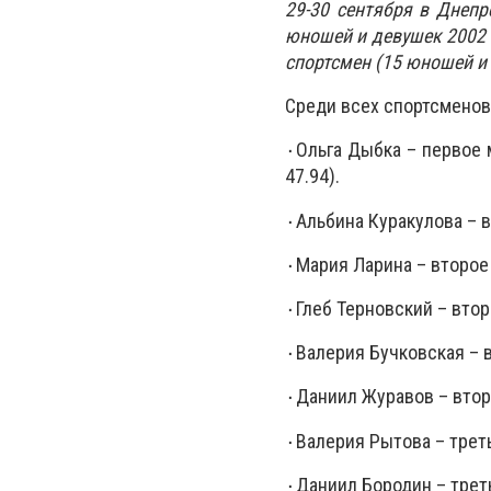
29-30 сентября в Днеп
юношей и девушек 2002 г
спортсмен (15 юношей и 
Среди всех спортсменов
٠
Ольга Дыбка – первое м
47.94).
٠
Альбина Куракулова – в
٠
Мария Ларина – второе 
٠
Глеб Терновский – втор
٠
Валерия Бучковская – в
٠
Даниил Журавов – второ
٠
Валерия Рытова – треть
٠
Даниил Бородин – треть