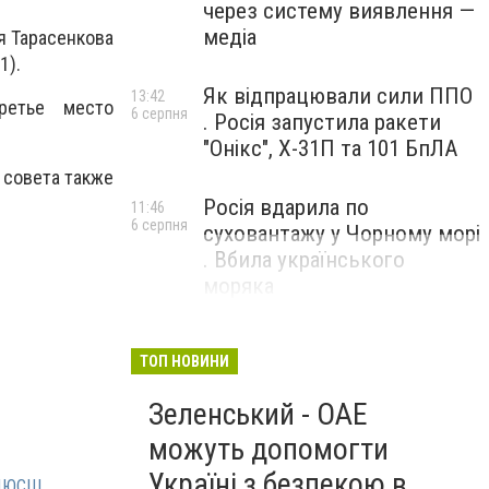
через систему виявлення —
медіа
ия Тарасенкова
1).
Як відпрацювали сили ППО
13:42
ретье место
6 серпня
. Росія запустила ракети
"Онікс", Х-31П та 101 БпЛА
 совета также
Росія вдарила по
11:46
6 серпня
суховантажу у Чорному морі
. Вбила українського
моряка
ТОП НОВИНИ
Зеленський - ОАЕ
можуть допомогти
Україні з безпекою в
ДЮСШ