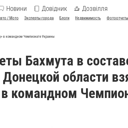
Новини
Довідник
Дозвілля
вто / Мото
Эксперты города
Блоги
Недвижимость
Фотоотчет
зу» в командном Чемпионате Украины
еты Бахмута в состав
Донецкой области вз
 в командном Чемпио