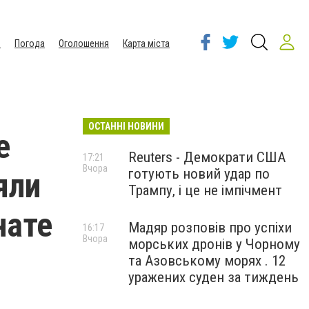
ы
Погода
Оголошення
Карта міста
ОСТАННІ НОВИНИ
е
Reuters - Демократи США
17:21
Вчора
готують новий удар по
яли
Трампу, і це не імпічмент
нате
Мадяр розповів про успіхи
16:17
Вчора
морських дронів у Чорному
та Азовському морях . 12
уражених суден за тиждень