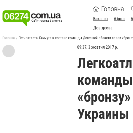
Головна
Вакансії
Афіша
А
Довідкова
Головна
Легкоатлеты Бахмута в составе команды Донецкой области взяли «брон
09:37, 3 жовтня 2017 р.
Легкоатл
команды 
«бронзу»
Украины