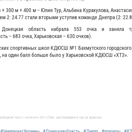
м + 300 м + 400 м – Юлия Тур, Альбина Куракулова, Анастас
ем 2: 24.77 стали вторыми уступив команде Днепра (2: 22.8
 Донецкая область набрала 553 очка и заняла т
ть – 683 очка, Харьковская – 630 очков).
ских спортивных школ КДЮСШ №1 Бахмутского городского
), на один балл больше было у Харьковской КДЮСШ «ХТЗ».
бхідний текст і натисніть Ctrl + Enter, щоб повідомити про це редакцію
#ЧемпионатУкраины
#Донецкаяобласть
#Днепр
#призеры
#К