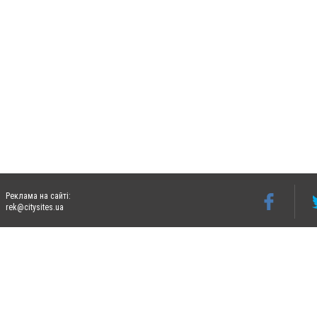
Реклама на сайті:
rek@citysites.ua
Допускається цитування матеріалів без отримання попередньої згоди 06274.com.ua з
відкритого для пошукових систем гіперпосилання на цитовані статті не нижче друго
Матеріали з плашками "Новини компаній", "Промо", "Партнерський матеріал", "Партнер
Реклама на сайті
Ф