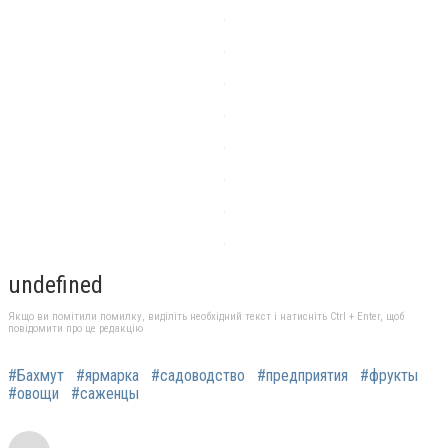
undefined
Якщо ви помітили помилку, виділіть необхідний текст і натисніть Ctrl + Enter, щоб
повідомити про це редакцію
#Бахмут
#ярмарка
#садоводство
#предприятия
#фрукты
#овощи
#саженцы