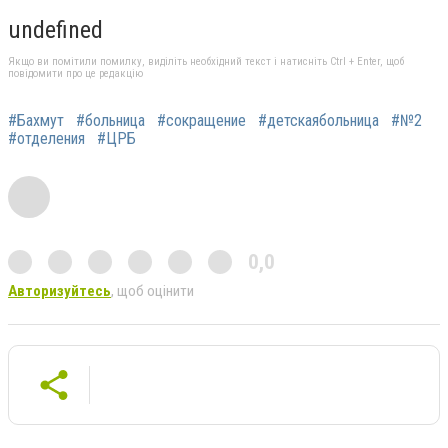
undefined
Якщо ви помітили помилку, виділіть необхідний текст і натисніть Ctrl + Enter, щоб
повідомити про це редакцію
#Бахмут
#больница
#сокращение
#детскаябольница
#№2
#отделения
#ЦРБ
0,0
Авторизуйтесь
, щоб оцінити