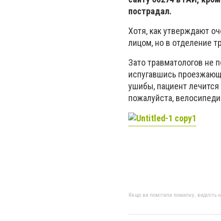
пострадал.
Хотя, как утверждают о
лицом, но в отделение т
Зато травматологов не 
испугавшись проезжающе
ушибы, пациент лечится 
пожалуйста, велосипеди
Якщо ви помітили помилку, виділіть нео