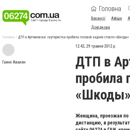
Головна
Вакансії
Афіша
А
Довідкова
Головна
ДТП в Артемовске: скутеристка пробила головой заднее стекло «Шкоды»
12:42, 29 травня 2012 р.
ДТП в Ар
Гаяне Авакян
пробила 
«Шкоды»
Женщина, проезжая по 
дистанцию, в результат
сайту 06274 в ГАИ, кро