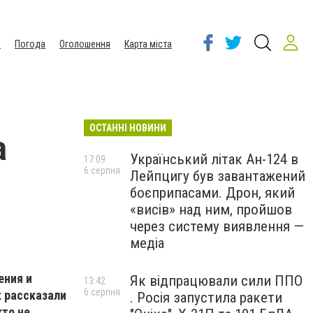
ы
Погода
Оголошення
Карта міста
ОСТАННІ НОВИНИ
а
Український літак Ан-124 в
17:09
6 серпня
Лейпцигу був завантажений
боєприпасами. Дрон, який
«висів» над ним, пройшов
через систему виявлення —
медіа
ения и
Як відпрацювали сили ППО
13:42
6 серпня
к рассказали
. Росія запустила ракети
кто не