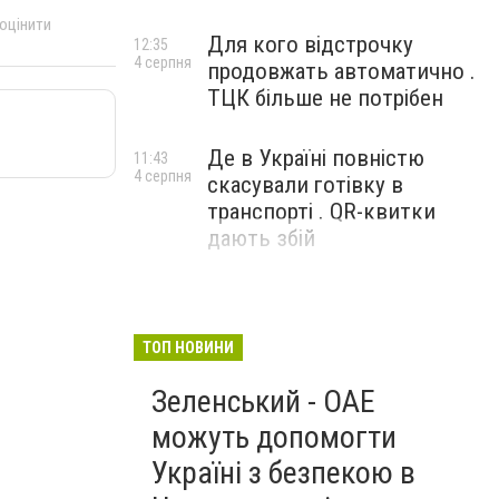
 оцінити
Для кого відстрочку
12:35
4 серпня
продовжать автоматично .
ТЦК більше не потрібен
Де в Україні повністю
11:43
4 серпня
скасували готівку в
транспорті . QR-квитки
дають збій
ТОП НОВИНИ
Зеленський - ОАЕ
можуть допомогти
Україні з безпекою в