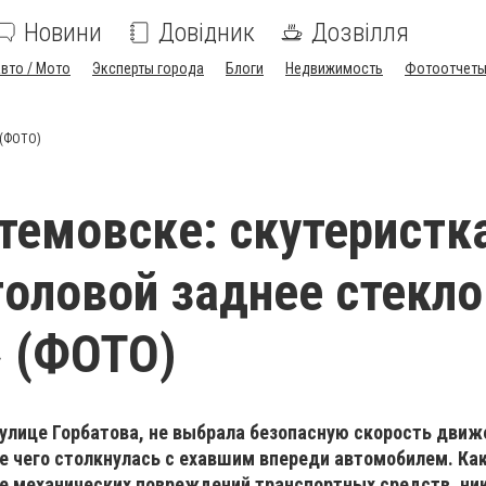
Новини
Довідник
Дозвілля
вто / Мото
Эксперты города
Блоги
Недвижимость
Фотоотчет
 (ФОТО)
темовске: скутеристк
головой заднее стекло
 (ФОТО)
улице Горбатова, не выбрала безопасную скорость движ
е чего столкнулась с ехавшим впереди автомобилем. Ка
ме механических повреждений транспортных средств, ни