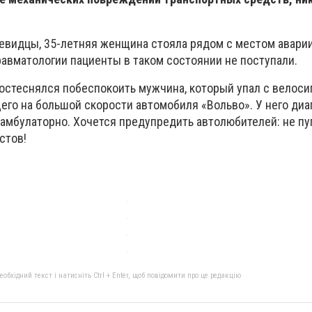
чевидцы, 35-летняя женщина стояла рядом с местом авари
равматологии пациенты в таком состоянии не поступали.
постеснялся побеспокоить мужчина, который упал с велоси
го на большой скорости автомобиля «Вольво». У него диа
амбулаторно. Хочется предупредить автолюбителей: не пуг
стов!
бхідний текст і натисніть Ctrl + Enter, щоб повідомити про це редакцію