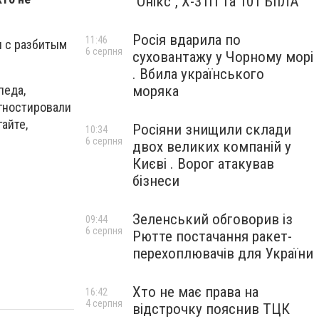
"Онікс", Х-31П та 101 БпЛА
Росія вдарила по
11:46
и с разбитым
6 серпня
суховантажу у Чорному морі
. Вбила українського
моряка
педа,
гностировали
айте,
Росіяни знищили склади
10:34
6 серпня
двох великих компаній у
Києві . Ворог атакував
бізнеси
Зеленський обговорив із
09:44
6 серпня
Рютте постачання ракет-
перехоплювачів для України
Хто не має права на
16:42
4 серпня
відстрочку пояснив ТЦК