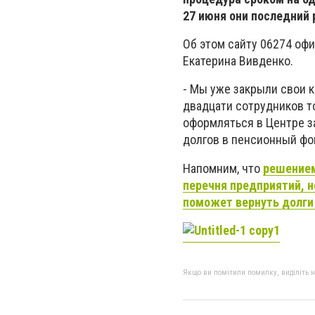
27 июня они последний 
Об этом сайту 06274 оф
Екатерина Вивденко.
- Мы уже закрыли свои к
двадцати сотрудников то
оформляться в Центре з
долгов в пенсионный фо
Напомним, что
решением
перечня предприятий, н
поможет вернуть долги 
Якщо ви помітили помилку, виділіть нео