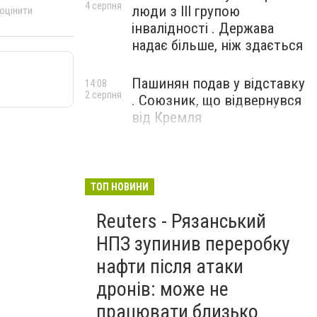
4 серпня
люди з III групою
 оцінити
інвалідності . Держава
надає більше, ніж здається
Пашинян подав у відставку
14:08
2 серпня
. Союзник, що відвернувся
від Кремля
ТОП НОВИНИ
Reuters - Рязанський
НПЗ зупинив переробку
нафти після атаки
дронів: може не
працювати близько