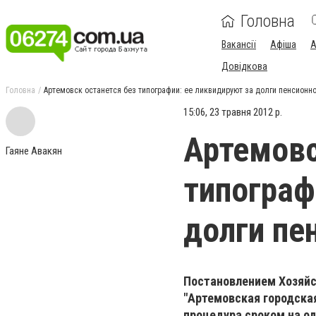
Головна
Вакансії
Афіша
А
Довідкова
Головна
Артемовск останется без типографии: ее ликвидируют за долги пенсионн
15:06, 23 травня 2012 р.
Артемовс
Гаяне Авакян
типограф
долги пе
Постановлением Хозяйс
"Артемовская городска
процедура сроком на од