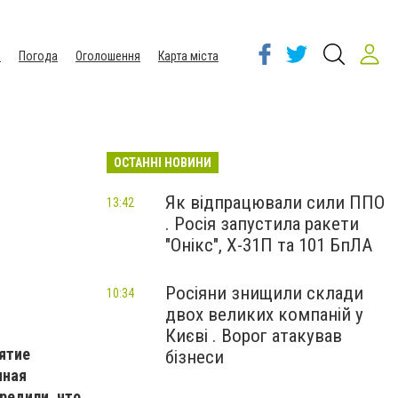
ы
Погода
Оголошення
Карта міста
ОСТАННІ НОВИНИ
Як відпрацювали сили ППО
13:42
. Росія запустила ракети
а
"Онікс", Х-31П та 101 БпЛА
Росіяни знищили склади
10:34
двох великих компаній у
Києві . Ворог атакував
ятие
бізнеси
нная
предили, что