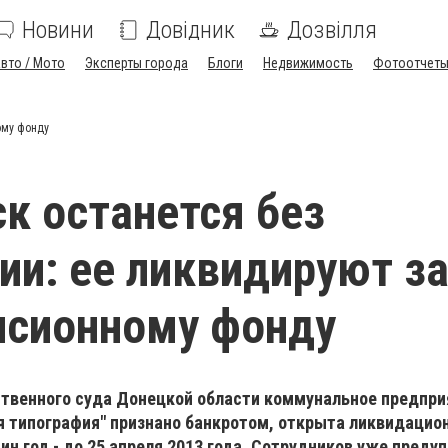
Новини
Довідник
Дозвілля
вто / Мото
Эксперты города
Блоги
Недвижимость
Фотоотчет
ому фонду
к останется без
ии: ее ликвидируют з
нсионному фонду
твенного суда Донецкой области коммунальное предпри
я типография" признано банкротом, открыта ликвидацио
ин год - до 25 апреля 2013 года. Сотрудников уже преду