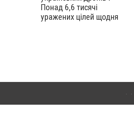
Понад 6,6 тисячі
уражених цілей щодня
ахмута (Артемівськ). Для інтернет-видань обов'язкове розміщення прямого,
аконом.
лама" публікуються на правах реклами.