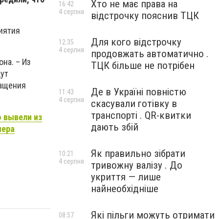
Хто не має права на
16:42
4 серпня
відстрочку пояснив ТЦК
иятия
Для кого відстрочку
12:35
4 серпня
продовжать автоматично .
на. – Из
ТЦК більше не потрібен
дут
ращения
Де в Україні повністю
11:43
4 серпня
скасували готівку в
транспорті . QR-квитки
 вывели из
дають збій
мера
Як правильно зібрати
10:21
4 серпня
тривожну валізу . До
укриття — лише
найнеобхідніше
Які пільги можуть отримати
08:57