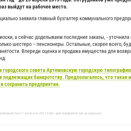
раз выйдут на рабочее место.
ициально заявила главный бухгалтер коммунального предпр
иоски, а сейчас доделываем последние заказы, - уточнила о
лько шестеро – пенсионеры. Остальные, скорее всего, бу
анятости. Впереди оценка и продажа имущества для возв
нд.
 городского совета Артемовскую городскую типографию
е подлежащих банкротству. Предполагалось, что такая 
и сохранить предприятие.
бхідний текст і натисніть Ctrl + Enter, щоб повідомити про це редакцію