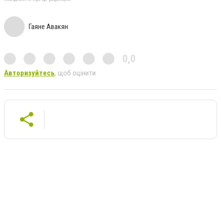
Гаяне Авакян
0,0
Авторизуйтесь
, щоб оцінити