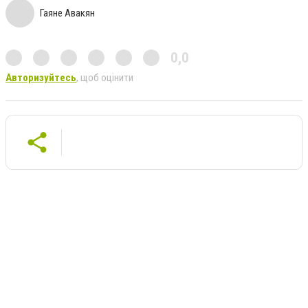
Гаяне Авакян
0,0
Авторизуйтесь
, щоб оцінити