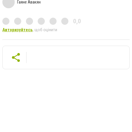
Гаяне Авакян
0,0
Авторизуйтесь
, щоб оцінити