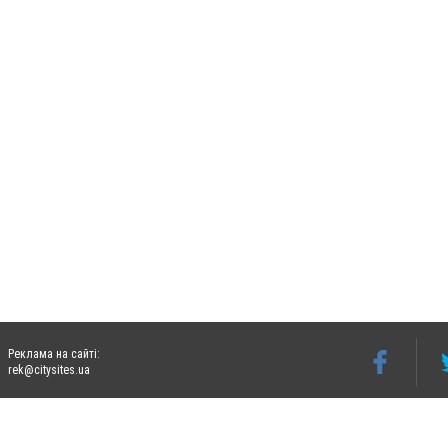
Реклама на сайті:
rek@citysites.ua
Допускається цитування матеріалів без отримання попередньої згоди 06274.com.ua з
відкритого для пошукових систем гіперпосилання на цитовані статті не нижче друго