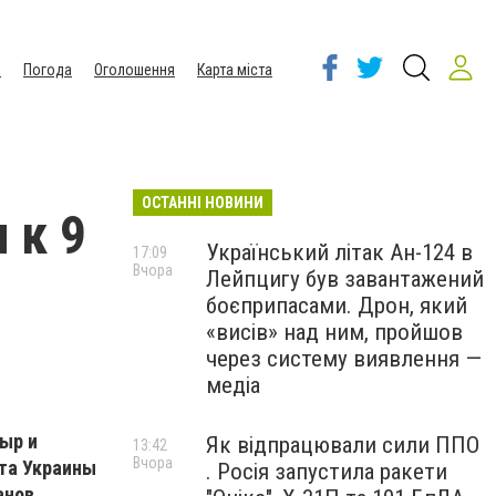
ы
Погода
Оголошення
Карта міста
ОСТАННІ НОВИНИ
 к 9
Український літак Ан-124 в
17:09
Вчора
Лейпцигу був завантажений
боєприпасами. Дрон, який
«висів» над ним, пройшов
через систему виявлення —
медіа
сыр и
Як відпрацювали сили ППО
13:42
Вчора
та Украины
. Росія запустила ракети
анов,