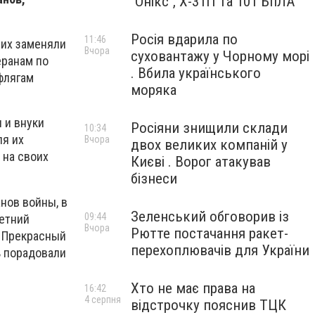
"Онікс", Х-31П та 101 БпЛА
Росія вдарила по
11:46
 их заменяли
Вчора
суховантажу у Чорному морі
еранам по
. Вбила українського
флягам
моряка
 и внуки
Росіяни знищили склади
10:34
ля их
Вчора
двох великих компаній у
 на своих
Києві . Ворог атакував
бізнеси
нов войны, в
Зеленський обговорив із
09:44
летний
Вчора
Рютте постачання ракет-
. Прекрасный
перехоплювачів для України
ь порадовали
Хто не має права на
16:42
4 серпня
відстрочку пояснив ТЦК