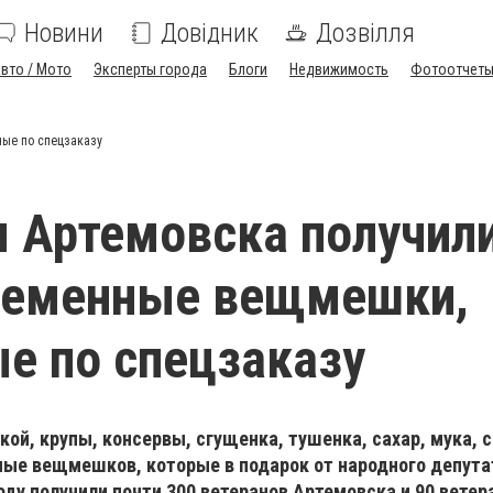
Новини
Довідник
Дозвілля
вто / Мото
Эксперты города
Блоги
Недвижимость
Фотоотчет
ые по спецзаказу
 Артемовска получили
ременные вещмешки,
е по спецзаказу
кой, крупы, консервы, сгущенка, тушенка, сахар, мука, 
ные вещмешков, которые в подарок от народного депута
оду получили почти 300 ветеранов Артемовска и 90 ветер