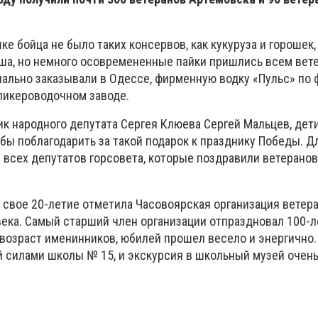
ке бойца не было таких консервов, как кукуруза и горошек,
аша, но немного осовремененные пайки пришлись всем вет
иально заказывали в Одессе, фирменную водку «Пульс» по 
ликероводочном заводе.
к народного депутата Сергея Клюева Сергей Мальцев, дети
бы поблагодарить за такой подарок к празднику Победы. Д
 всех депутатов горсовета, которые поздравили ветеранов
 свое 20-летие отметила Часовоярская организация ветера
века. Самый старший член организации отпраздновал 100-
а возраст именинников, юбилей прошел весело и энергично
й силами школы № 15, и экскурсия в школьный музей очен