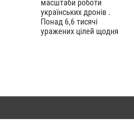
масштаби роботи
українських дронів .
Понад 6,6 тисячі
уражених цілей щодня
ахмута (Артемівськ). Для інтернет-видань обов'язкове розміщення прямого,
аконом.