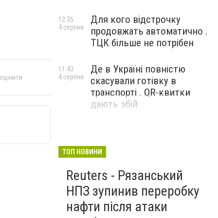
Для кого відстрочку
12:35
4 серпня
продовжать автоматично .
ТЦК більше не потрібен
Де в Україні повністю
11:43
 оцінити
4 серпня
скасували готівку в
транспорті . QR-квитки
дають збій
ТОП НОВИНИ
Reuters - Рязанський
НПЗ зупинив переробку
нафти після атаки