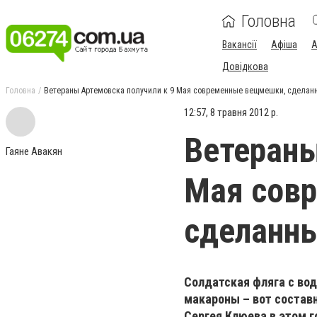
Головна
Вакансії
Афіша
А
Довідкова
Головна
Ветераны Артемовска получили к 9 Мая современные вещмешки, сделанн
12:57, 8 травня 2012 р.
Ветераны
Гаяне Авакян
Мая сов
сделанны
Солдатская фляга с вод
макароны – вот состав
Сергея Клюева в этом г