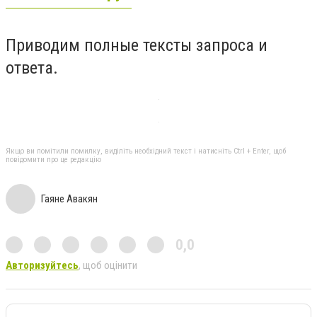
Приводим полные тексты запроса и
ответа.
Якщо ви помітили помилку, виділіть необхідний текст і натисніть Ctrl + Enter, щоб
повідомити про це редакцію
Гаяне Авакян
0,0
Авторизуйтесь
, щоб оцінити