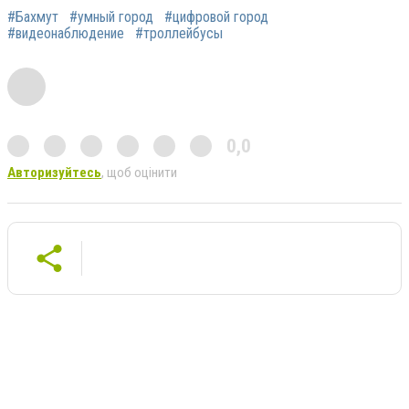
#Бахмут
#умный город
#цифровой город
#видеонаблюдение
#троллейбусы
0,0
Авторизуйтесь
, щоб оцінити