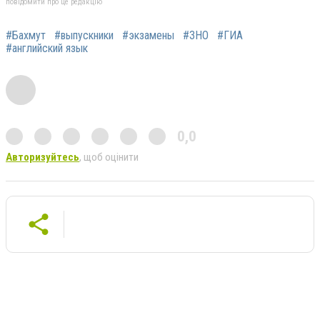
повідомити про це редакцію
#Бахмут
#выпускники
#экзамены
#ЗНО
#ГИА
#английский язык
0,0
Авторизуйтесь
, щоб оцінити