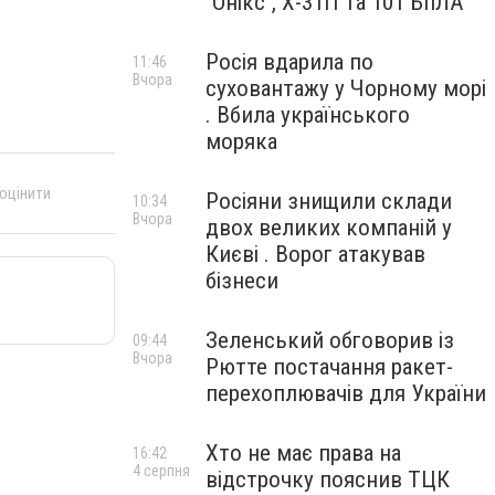
"Онікс", Х-31П та 101 БпЛА
Росія вдарила по
11:46
Вчора
суховантажу у Чорному морі
. Вбила українського
моряка
 оцінити
Росіяни знищили склади
10:34
Вчора
двох великих компаній у
Києві . Ворог атакував
бізнеси
Зеленський обговорив із
09:44
Вчора
Рютте постачання ракет-
перехоплювачів для України
Хто не має права на
16:42
4 серпня
відстрочку пояснив ТЦК