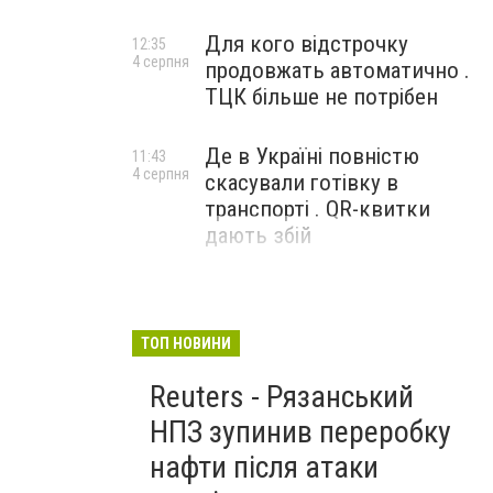
Для кого відстрочку
12:35
4 серпня
продовжать автоматично .
ТЦК більше не потрібен
Де в Україні повністю
11:43
4 серпня
скасували готівку в
транспорті . QR-квитки
дають збій
ТОП НОВИНИ
Reuters - Рязанський
НПЗ зупинив переробку
нафти після атаки