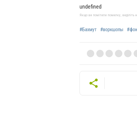
undefined
Якщо ви помітили помилку, виділіть нео
#Бахмут
#воркшопы
#фо