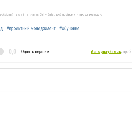
бхідний текст і натисніть Ctrl + Enter, щоб повідомити про це редакцію
нд
#проектный менеджмент
#обучение
0,0
Оцініть першим
Авторизуйтесь
, щоб