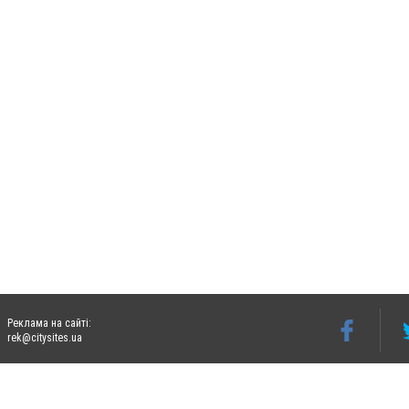
Реклама на сайті:
rek@citysites.ua
Допускається цитування матеріалів без отримання попередньої згоди 06274.com.ua з
відкритого для пошукових систем гіперпосилання на цитовані статті не нижче друго