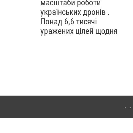
масштаби роботи
українських дронів .
Понад 6,6 тисячі
уражених цілей щодня
ахмута (Артемівськ). Для інтернет-видань обов'язкове розміщення прямого,
аконом.