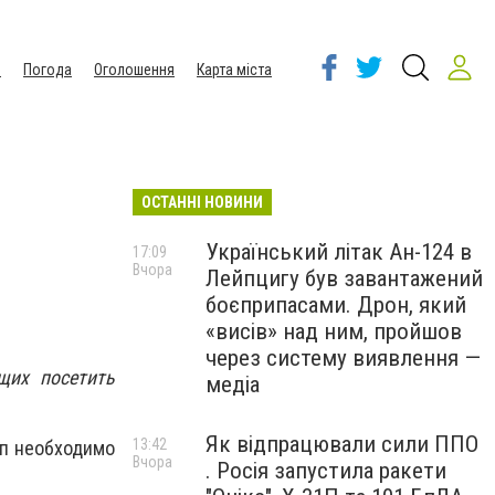
ы
Погода
Оголошення
Карта міста
ОСТАННІ НОВИНИ
Український літак Ан-124 в
17:09
Вчора
Лейпцигу був завантажений
боєприпасами. Дрон, який
«висів» над ним, пройшов
через систему виявлення —
щих посетить
медіа
Як відпрацювали сили ППО
13:42
оп необходимо
Вчора
. Росія запустила ракети