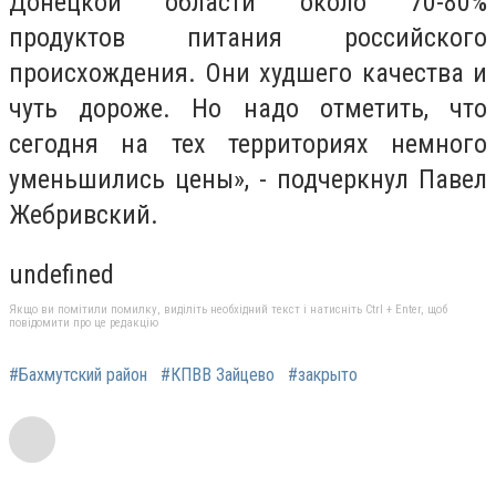
Донецкой области около 70-80%
продуктов питания российского
происхождения. Они худшего качества и
чуть дороже. Но надо отметить, что
сегодня на тех территориях немного
уменьшились цены», - подчеркнул Павел
Жебривский.
undefined
Якщо ви помітили помилку, виділіть необхідний текст і натисніть Ctrl + Enter, щоб
повідомити про це редакцію
#Бахмутский район
#КПВВ Зайцево
#закрыто