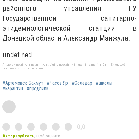
районного управления ГУ
Государственной санитарно-
эпидемиологической станции в
Донецкой области Александр Манжула.
undefined
Якщо ви помітили помилку, виділіть необхідний текст і натисніть Ctrl + Enter, щоб
повідомити про це редакцію
#Артемовск-Бахмут
#Часов Яр
#Соледар
#школы
#карантин
#продлили
0,0
Авторизуйтесь
, щоб оцінити