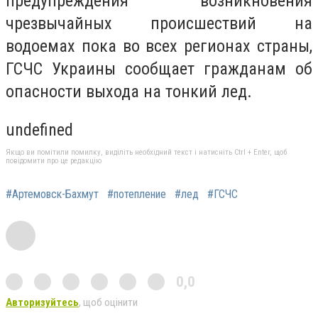
предупреждения возникновения
чрезвычайных происшествий на
водоемах пока во всех регионах страны,
ГСЧС Украины сообщает гражданам об
опасности выхода на тонкий лед.
undefined
Якщо ви помітили помилку, виділіть необхідний текст і натисніть Ctrl + Enter, щоб
повідомити про це редакцію
#Артемовск-Бахмут
#потепление
#лед
#ГСЧС
0,0
Авторизуйтесь
, щоб оцінити