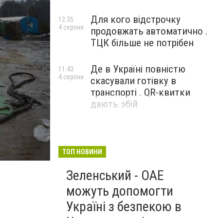
Для кого відстрочку
12:35
4 серпня
продовжать автоматично .
ТЦК більше не потрібен
Де в Україні повністю
11:43
4 серпня
скасували готівку в
транспорті . QR-квитки
дають збій
Рисунок6
ТОП НОВИНИ
Зеленський - ОАЕ
можуть допомогти
Україні з безпекою в