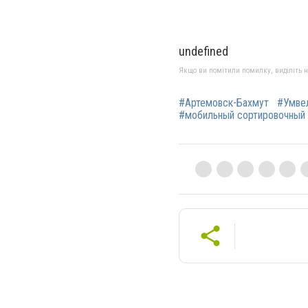
undefined
Якщо ви помітили помилку, виділіть нео
#Артемовск-Бахмут
#Умве
#мобильный сортировочный