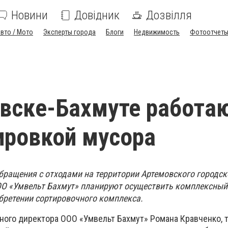
Новини
Довідник
Дозвілля
вто / Мото
Эксперты города
Блоги
Недвижимость
Фотоотчет
вске-Бахмуте работа
ировкой мусора
ращения с отходами на территории Артемовского городско
ООО «Умвельт Бахмут» планируют осуществить комплексный 
обретении сортировочного комплекса.
ного директора ООО «Умвельт Бахмут» Романа Кравченко, 