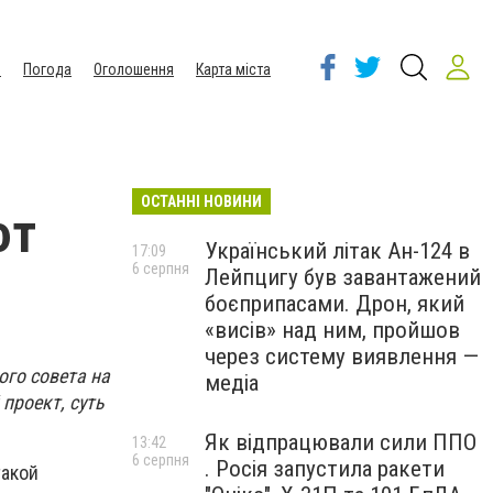
ы
Погода
Оголошення
Карта міста
ОСТАННІ НОВИНИ
ют
Український літак Ан-124 в
17:09
6 серпня
Лейпцигу був завантажений
боєприпасами. Дрон, який
«висів» над ним, пройшов
через систему виявлення —
го совета на
медіа
проект, суть
Як відпрацювали сили ППО
13:42
6 серпня
. Росія запустила ракети
такой