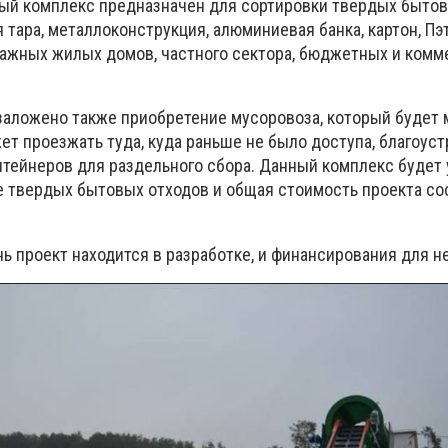
ый комплекс предназначен для сортировки твердых бытов
я тара, металлоконструкция, алюминиевая банка, картон, Пэт
ажных жилых домов, частного сектора, бюджетных и комм
заложено также приобретение мусоровоза, который будет
ет проезжать туда, куда раньше не было доступа, благоус
онтейнеров для раздельного сбора. Данный комплекс будет
е твердых бытовых отходов и общая стоимость проекта со
ь проект находится в разработке, и финансирования для не