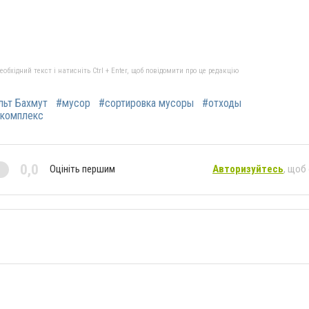
бхідний текст і натисніть Ctrl + Enter, щоб повідомити про це редакцію
льт Бахмут
#мусор
#сортировка мусоры
#отходы
 комплекс
0,0
Оцініть першим
Авторизуйтесь
, щоб