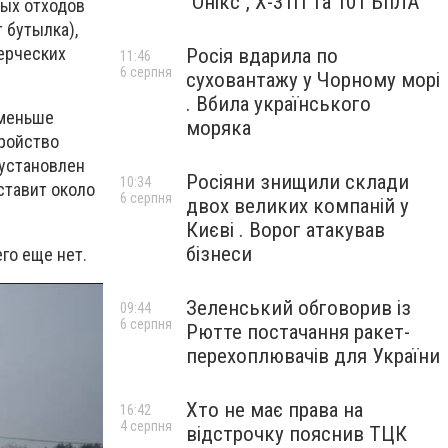
"Онікс", Х-31П та 101 БпЛА
ых отходов
 бутылка),
ерческих
Росія вдарила по
11:46
6 серпня
суховантажу у Чорному морі
. Вбила українського
 меньше
моряка
тройство
 установлен
Росіяни знищили склади
10:34
ставит около
6 серпня
двох великих компаній у
Києві . Ворог атакував
бізнеси
го еще нет.
Зеленський обговорив із
09:44
6 серпня
Рютте постачання ракет-
перехоплювачів для України
Хто не має права на
16:42
4 серпня
відстрочку пояснив ТЦК