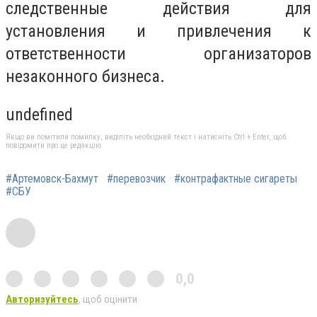
следственные действия для
установления и привлечения к
ответственности организаторов
незаконного бизнеса.
undefined
Якщо ви помітили помилку, виділіть необхідний текст і натисніть Ctrl + Enter, щоб
повідомити про це редакцію
#Артемовск-Бахмут
#перевозчик
#контрафактные сигареты
#СБУ
0,0
Авторизуйтесь
, щоб оцінити