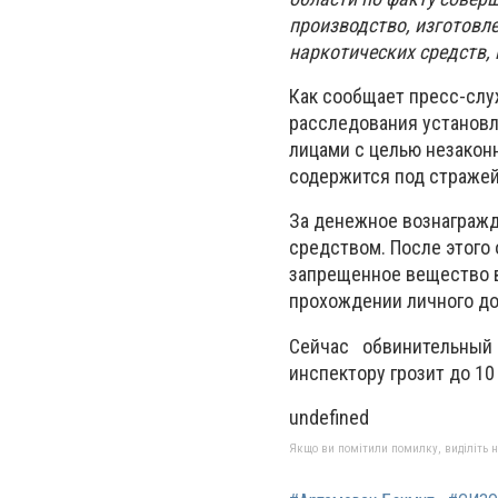
производство, изготовле
наркотических средств,
Как сообщает пресс-слу
расследования установл
лицами с целью незакон
содержится под стражей
За денежное вознагражд
средством. После этого
запрещенное вещество в
прохождении личного до
Сейчас обвинительный
инспектору грозит до 1
undefined
Якщо ви помітили помилку, виділіть нео