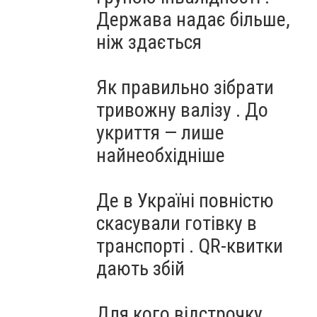
Держава надає більше,
ніж здається
Як правильно зібрати
тривожну валізу . До
укриття — лише
найнеобхідніше
Де в Україні повністю
скасували готівку в
транспорті . QR-квитки
дають збій
Для кого відстрочку