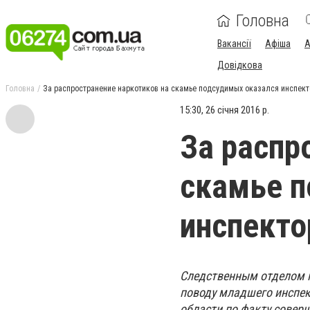
Головна
Вакансії
Афіша
А
Довідкова
Головна
За распространение наркотиков на скамье подсудимых оказался инспек
15:30, 26 січня 2016 р.
За распр
скамье п
инспекто
Следственным отделом п
поводу младшего инспек
области по факту соверш