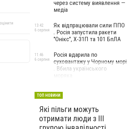
через систему виявлення —
медіа
 оцінити
Як відпрацювали сили ППО
13:42
6 серпня
. Росія запустила ракети
"Онікс", Х-31П та 101 БпЛА
Росія вдарила по
11:46
6 серпня
суховантажу у Чорному морі
. Вбила українського
моряка
ТОП НОВИНИ
Які пільги можуть
отримати люди з III
групою інвалідності .