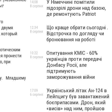
У Німеччині помітили
14:08
ыт
8 серпня
підозрілі дрони над базою,
де ремонтують Patriot
го
Що краще обрати сьогодні .
с двумя
12:34
8 серпня
Відстрочка по догляду чи
, который
бронювання на роботі
котическим
Опитування КМІС - 60%
10:22
ся пронести
8 серпня
українців проти передачі
о, при
Донбасу Росії, але
підтримують
заморожування війни
ву. Младшему
Український літак Ан-124 в
17:09
6 серпня
Лейпцигу був завантажений
боєприпасами. Дрон, який
«висів» над ним, пройшов