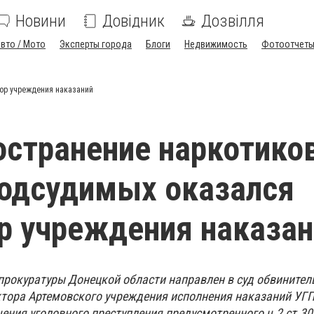
Новини
Довідник
Дозвілля
вто / Мото
Эксперты города
Блоги
Недвижимость
Фотоотчет
тор учреждения наказаний
остранение наркотико
одсудимых оказался
р учреждения наказан
рокуратуры Донецкой области направлен в суд обвинител
тора Артемовского учреждения исполнения наказаний УГ
ения уголовного преступления предусмотренного ч.2 ст.30