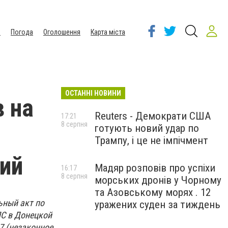
ы
Погода
Оголошення
Карта міста
ОСТАННІ НОВИНИ
в на
Reuters - Демократи США
17:21
8 серпня
готують новий удар по
Трампу, і це не імпічмент
ий
Мадяр розповів про успіхи
16:17
8 серпня
морських дронів у Чорному
та Азовському морях . 12
ьный акт по
уражених суден за тиждень
ПС в Донецкой
7 (незаконное