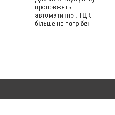
продовжать
автоматично . ТЦК
більше не потрібен
ахмута (Артемівськ). Для інтернет-видань обов'язкове розміщення прямого,
аконом.
лама" публікуються на правах реклами.