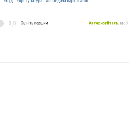
#суд
#прокуратура
#передача наркотиков
0,0
Оцініть першим
Авторизуйтесь
, щоб