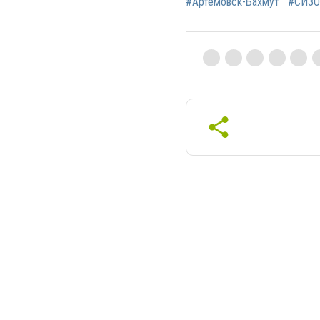
#Артемовск-Бахмут
#СИЗО