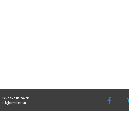
Реклама на сайті:
rek@citysites.ua
Допускається цитування матеріалів без отримання попередньої згоди 06274.com.ua з
відкритого для пошукових систем гіперпосилання на цитовані статті не нижче друго
Матеріали з плашками "Новини компаній", "Промо", "Партнерський матеріал", "Партнер