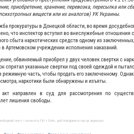
ние, приобретение, хранение, перевозка, пересылка или сб
 психотропных веществ или их аналогов) УК Украины.
жба прокуратуры в Донецкой области, во время досудебно
ено, что инспектор вступил во внеслужебные отношения 
ного сбыта наркотических средств одному из заключенных
 в Артемовском учреждении исполнения наказаний.
ение, обвиняемый приобрел у двух человек свертки с нар
 он спрятал указанные свертки под своей одеждой и пытал
 режимную часть, чтобы продать его заключенному. Однак
смотра, наркотики были обнаружены и изъяты.
 акт направлен в суд для рассмотрения по сущест
0 лет лишения свободы.
бхідний текст і натисніть Ctrl + Enter, щоб повідомити про це редакцію