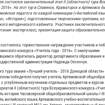
аря состоялся заключительный этап II (областного) тура Вс
- 2016». На этот тур в Славянск, Краматорск и Артемовск б
мовских педагог
а
по каждой номинации («Английский язы
а», «История»), подготовленные творческими группами, к
ского методического кабинета. Участники заключительног
тания: мастер-класс, презентация-защита образовательног
е состоялось торжественное награждение участников и поб
раинского конкурса «Учитель года - 2016». С наилучшими
вшимся обратилась директор департамента образования и
ударственной администрации Надежда Оксенчук.
го тура звание «Лучший учитель - 2016 Донецкой области»
иплом победителя получил учитель Артемовской общеобра
24 с углубленным изучением отдельных предметов и курсов
реатов II (областного) тура Всеукраинского конкурса «Учит
ль истории Часовоярской общеобразовательной школы I-III
ль английского языка Артемовского учебно-воспитательно
ола I-III ступеней №11 им. Артема - многопрофильный лиц