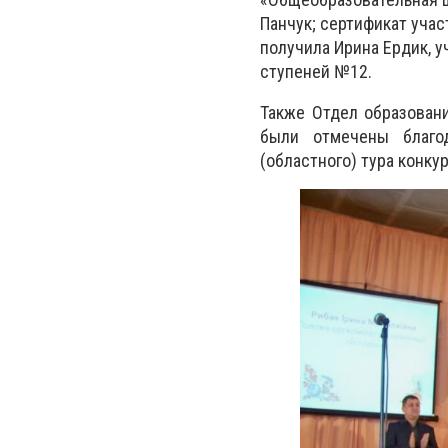
Панчук; сертификат учас
получила Ирина Ердик, у
ступеней №12.
Также Отдел образовани
были отмечены благо
(областного) тура конку