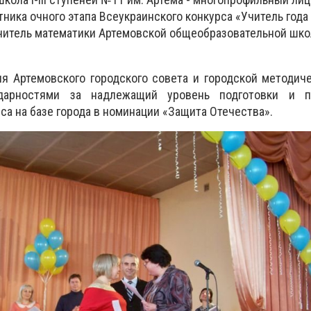
тника очного этапа Всеукраинского конкурса «Учитель года 
читель математики Артемовской общеобразовательной школы
я Артемовского городского совета и городской методич
дарностями за надлежащий уровень подготовки и пр
рса на базе города в номинации «Защита Отечества».