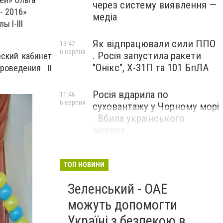
через систему виявлення —
- 2016»
медіа
 I-III
Як відпрацювали сили ППО
13:42
6 серпня
. Росія запустила ракети
еский кабинет
"Онікс", Х-31П та 101 БпЛА
оведения II
Росія вдарила по
11:46
6 серпня
суховантажу у Чорному морі
. Вбила українського
моряка
ТОП НОВИНИ
Зеленський - ОАЕ
можуть допомогти
Україні з безпекою в