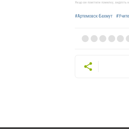
Якщо ви помітили помилку, виділіть нео
#Артемовск-Бахмут
#Учите