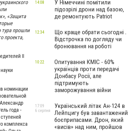
У Німеччині помітили
еукраинского
14:08
підозрілі дрони над базою,
ыли
де ремонтують Patriot
к», «Защита
оторые
о тура прошли
Що краще обрати сьогодні .
12:34
о проекта,
Відстрочка по догляду чи
бронювання на роботі
едителей II
Опитування КМІС - 60%
10:22
українців проти передачі
 науки
Донбасу Росії, але
підтримують
 в номинации
заморожування війни
зовательной
 Александр
Український літак Ан-124 в
17:09
ель года -
6 серпня
Лейпцигу був завантажений
 ступеней
боєприпасами. Дрон, який
го комплекса
«висів» над ним, пройшов
ей» Ольга