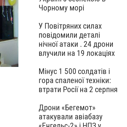
Чорному морі
У Повітряних силах
повідомили деталі
нічної атаки . 24 дрони
влучили на 19 локаціях
Мінус 1 500 солдатів і
гора спаленої техніки:
втрати Росії на 2 серпня
Дрони «Бегемот»
атакували авіабазу
«Енгельс-2» і НПЗ у