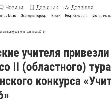
Новини
Довідник
Дозвілля
вто / Мото
Эксперты города
Блоги
Недвижимость
Фотоотчет
ского конкурса «Учитель года-2016»
кие учителя привезли
о II (областного) тура
нского конкурса «Учи
6»