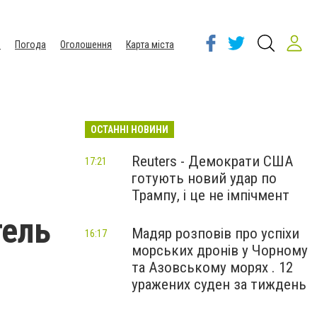
ы
Погода
Оголошення
Карта міста
ОСТАННІ НОВИНИ
Reuters - Демократи США
17:21
готують новий удар по
Трампу, і це не імпічмент
тель
Мадяр розповів про успіхи
16:17
морських дронів у Чорному
та Азовському морях . 12
уражених суден за тиждень