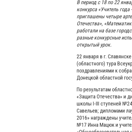
В период с 18 по 22 янв
конкурса «Учитель года 
приглашены
четыре
арте
Отечества», «Математик
работали на базе город
разные
конкурсные испы
открытый урок.
22 января в г. Славянск
(областного) тура Всеук
поздравлениями к собра
Донецкой областной гос
По результатам областно
«Защита Отечества» и д
школы I-III ступеней №
Савельев; дипломами лау
2016» награждены учите
№17 Инна Мацюк и учите
«Общеобразовательная шк