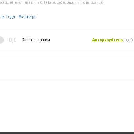
бхідний текст і натисніть Ctrl + Enter, щоб повідомити про це редакцію
ль Года
#конкурс
0,0
Оцініть першим
Авторизуйтесь
, щоб